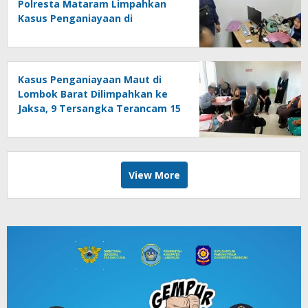
Polresta Mataram Limpahkan
Kasus Penganiayaan di
Pagesangan Mataram
Kasus Penganiayaan Maut di
Lombok Barat Dilimpahkan ke
Jaksa, 9 Tersangka Terancam 15
Tahun Bui
View More