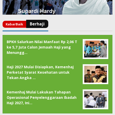
BPKH Salurkan Nilai Manfaat Rp 2,06 T
ke 5,7 Juta Calon Jemaah Haji yang
Menungg…
Haji 2027 Mulai Disiapkan, Kemenhaj
Perketat Syarat Kesehatan untuk
Tekan Angka …
Kemenhaj Mulai Lakukan Tahapan
Operasional Penyelenggaraan Ibadah
Haji 2027, Ini…