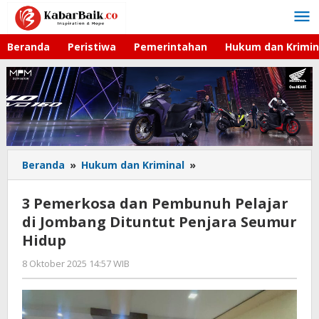
Lewati
ke
konten
Beranda
Peristiwa
Pemerintahan
Hukum dan Krimin
Beranda
»
Hukum dan Kriminal
»
3
Pemerkosa
dan
3 Pemerkosa dan Pembunuh Pelajar
Pembunuh
di Jombang Dituntut Penjara Seumur
Pelajar
Hidup
di
Jombang
8 Oktober 2025 14:57 WIB
oleh
Dituntut
Imam
Penjara
WD
Seumur
Hidup