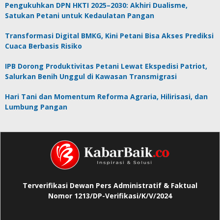
Pengukuhkan DPN HKTI 2025–2030: Akhiri Dualisme,
Satukan Petani untuk Kedaulatan Pangan
Transformasi Digital BMKG, Kini Petani Bisa Akses Prediksi
Cuaca Berbasis Risiko
IPB Dorong Produktivitas Petani Lewat Ekspedisi Patriot,
Salurkan Benih Unggul di Kawasan Transmigrasi
Hari Tani dan Momentum Reforma Agraria, Hilirisasi, dan
Lumbung Pangan
Terverifikasi Dewan Pers Administratif & Faktual
Nomor 1213/DP-Verifikasi/K/V/2024