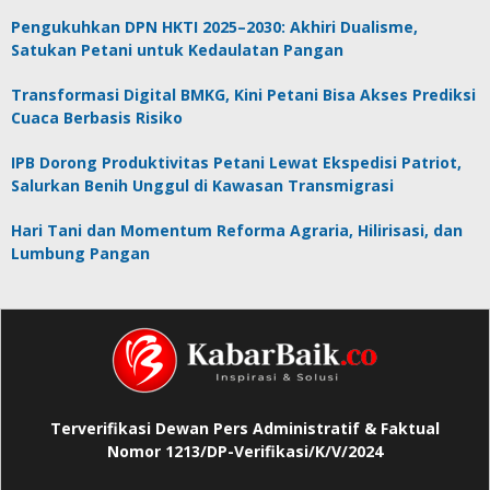
Pengukuhkan DPN HKTI 2025–2030: Akhiri Dualisme,
Satukan Petani untuk Kedaulatan Pangan
Transformasi Digital BMKG, Kini Petani Bisa Akses Prediksi
Cuaca Berbasis Risiko
IPB Dorong Produktivitas Petani Lewat Ekspedisi Patriot,
Salurkan Benih Unggul di Kawasan Transmigrasi
Hari Tani dan Momentum Reforma Agraria, Hilirisasi, dan
Lumbung Pangan
Terverifikasi Dewan Pers Administratif & Faktual
Nomor 1213/DP-Verifikasi/K/V/2024