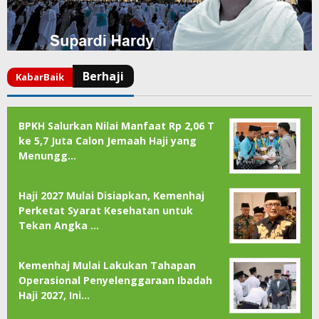
BPKH Salurkan Nilai Manfaat Rp 2,06 T
ke 5,7 Juta Calon Jemaah Haji yang
Menungg…
Haji 2027 Mulai Disiapkan, Kemenhaj
Perketat Syarat Kesehatan untuk
Tekan Angka …
Kemenhaj Mulai Lakukan Tahapan
Operasional Penyelenggaraan Ibadah
Haji 2027, Ini…