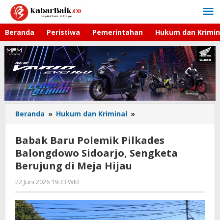
Lewati
ke
konten
Beranda
Peristiwa
Pemerintahan
Hukum dan Krimin
Beranda
»
Hukum dan Kriminal
»
Babak
Baru
Polemik
Babak Baru Polemik Pilkades
Pilkades
Balongdowo Sidoarjo, Sengketa
Balongdowo
Berujung di Meja Hijau
Sidoarjo,
Sengketa
22 Juni 2026 19:33 WIB
oleh
Berujung
Andika
di
DP
Meja
Hijau