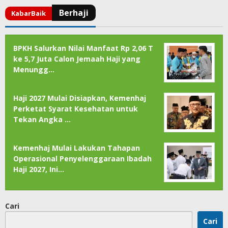
BPKH Salurkan Nilai Manfaat Rp 2,06 T
ke 5,7 Juta Calon Jemaah Haji yang
Menungg…
Haji 2027 Mulai Disiapkan, Kemenhaj
Perketat Syarat Kesehatan untuk
Tekan Angka …
Kemenhaj Mulai Lakukan Tahapan
Operasional Penyelenggaraan Ibadah
Haji 2027, Ini…
Cari
Cari