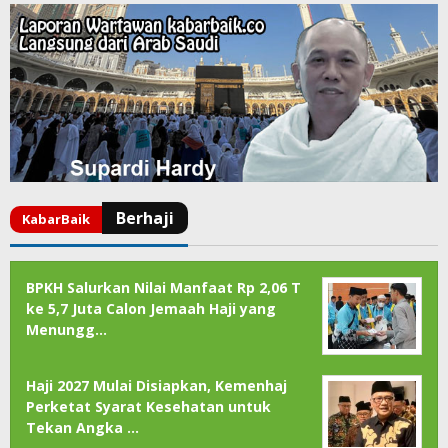
BPKH Salurkan Nilai Manfaat Rp 2,06 T
ke 5,7 Juta Calon Jemaah Haji yang
Menungg…
Haji 2027 Mulai Disiapkan, Kemenhaj
Perketat Syarat Kesehatan untuk
Tekan Angka …