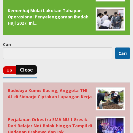
Kemenhaj Mulai Lakukan Tahapan
Operasional Penyelenggaraan Ibadah
Haji 2027, Ini…
Cari
Cari
Budidaya Kumis Kucing, Anggota TNI
AL di Sidoarjo Ciptakan Lapangan Kerja
Perjalanan Orkestra SMA NU 1 Gresik:
Dari Belajar Not Balok hingga Tampil di
Hadapan Prabowo dan Jok…