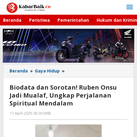
Lewati
ke
konten
Beranda
Peristiwa
Pemerintahan
Hukum dan Krimin
Beranda
»
Gaya Hidup
»
Biodata
dan
Sorotan!
Biodata dan Sorotan! Ruben Onsu
Ruben
Jadi Mualaf, Ungkap Perjalanan
Onsu
Spiritual Mendalam
Jadi
Mualaf,
11 April 2025 05:30 WIB
oleh
Ungkap
Lilis
Perjalanan
Dewi
Spiritual
Mendalam