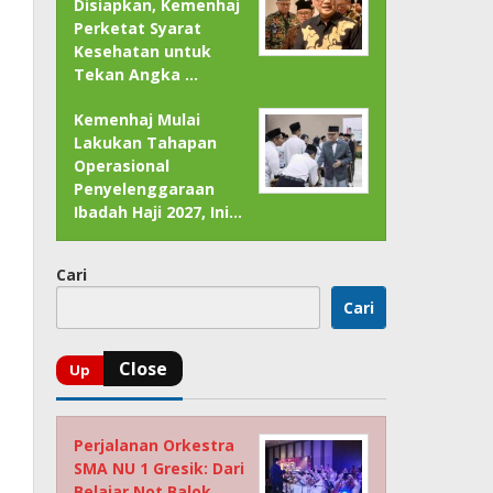
Disiapkan, Kemenhaj
Perketat Syarat
Kesehatan untuk
Tekan Angka …
Kemenhaj Mulai
Lakukan Tahapan
Operasional
Penyelenggaraan
Ibadah Haji 2027, Ini…
Cari
Cari
Perjalanan Orkestra
SMA NU 1 Gresik: Dari
Belajar Not Balok