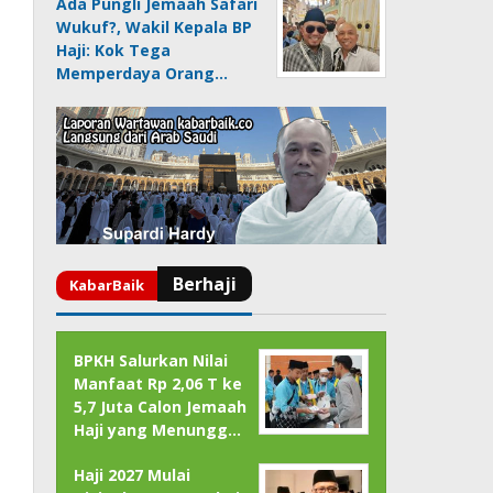
Ada Pungli Jemaah Safari
Wukuf?, Wakil Kepala BP
Haji: Kok Tega
Memperdaya Orang…
BPKH Salurkan Nilai
Manfaat Rp 2,06 T ke
5,7 Juta Calon Jemaah
Haji yang Menungg…
Haji 2027 Mulai