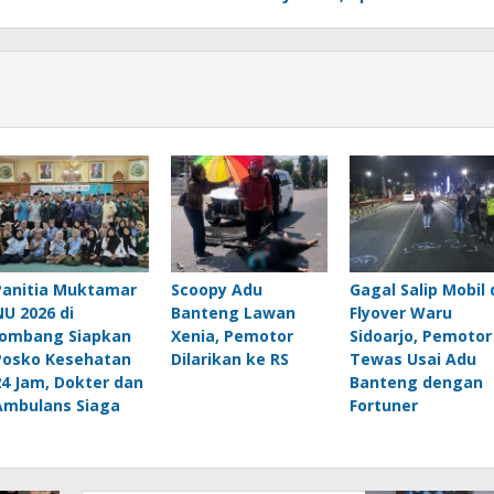
Panitia Muktamar
Scoopy Adu
Gagal Salip Mobil 
NU 2026 di
Banteng Lawan
Flyover Waru
Jombang Siapkan
Xenia, Pemotor
Sidoarjo, Pemotor
Posko Kesehatan
Dilarikan ke RS
Tewas Usai Adu
24 Jam, Dokter dan
Banteng dengan
Ambulans Siaga
Fortuner