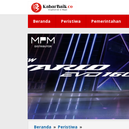
Lewati
ke
konten
Beranda
Peristiwa
Pemerintahan
Beranda
»
Peristiwa
»
Bupati