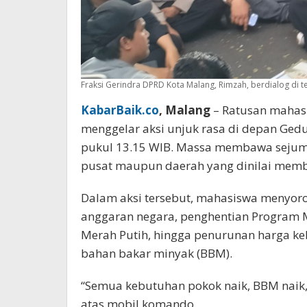
Fraksi Gerindra DPRD Kota Malang, Rimzah, berdialog di te
KabarBaik.co
, Malang
– Ratusan mahasi
menggelar aksi unjuk rasa di depan Gedu
pukul 13.15 WIB. Massa membawa sejumla
pusat maupun daerah yang dinilai mem
Dalam aksi tersebut, mahasiswa menyorot
anggaran negara, penghentian Program M
Merah Putih, hingga penurunan harga ke
bahan bakar minyak (BBM).
“Semua kebutuhan pokok naik, BBM naik, r
atas mobil komando.