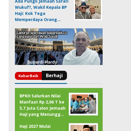
Ada Pungli Jemaah Safari
Wukuf?, Wakil Kepala BP
Haji: Kok Tega
Memperdaya Orang…
BPKH Salurkan Nilai
Manfaat Rp 2,06 T ke
5,7 Juta Calon Jemaah
Haji yang Menungg…
Haji 2027 Mulai