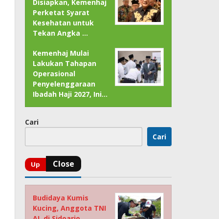
Disiapkan, Kemenhaj
Perketat Syarat
Kesehatan untuk
Tekan Angka …
Kemenhaj Mulai
Lakukan Tahapan
Operasional
Penyelenggaraan
Ibadah Haji 2027, Ini…
Cari
Cari
Budidaya Kumis
Kucing, Anggota TNI
AL di Sidoarjo