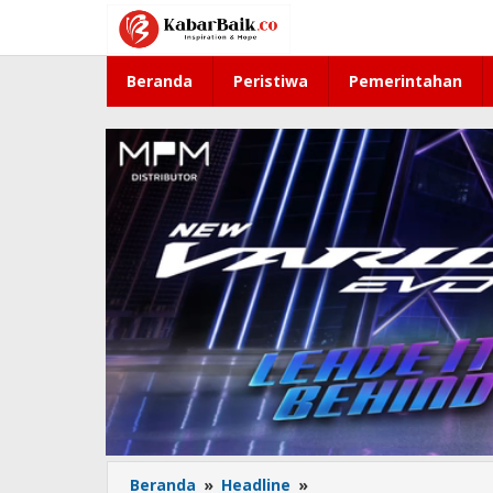
Lewati
ke
konten
Beranda
Peristiwa
Pemerintahan
Beranda
»
Headline
»
Demo