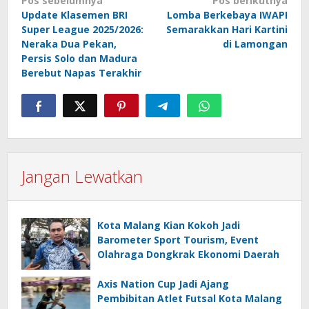
Navigasi
Pos sebelumnya
Pos berikutnya
Update Klasemen BRI
Lomba Berkebaya IWAPI
pos
Super League 2025/2026:
Semarakkan Hari Kartini
Neraka Dua Pekan,
di Lamongan
Persis Solo dan Madura
Berebut Napas Terakhir
Jangan Lewatkan
Kota Malang Kian Kokoh Jadi
Barometer Sport Tourism, Event
Olahraga Dongkrak Ekonomi Daerah
Axis Nation Cup Jadi Ajang
Pembibitan Atlet Futsal Kota Malang