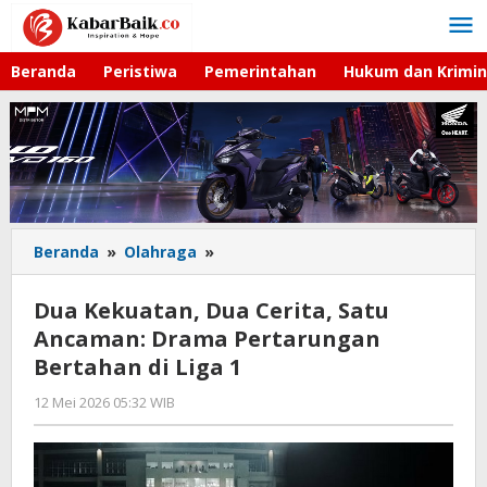
Lewati
ke
konten
Beranda
Peristiwa
Pemerintahan
Hukum dan Krimin
Beranda
»
Olahraga
»
Dua
Kekuatan,
Dua
Dua Kekuatan, Dua Cerita, Satu
Cerita,
Ancaman: Drama Pertarungan
Satu
Bertahan di Liga 1
Ancaman:
Drama
12 Mei 2026 05:32 WIB
oleh
Pertarungan
Hardy
Bertahan
di
Liga