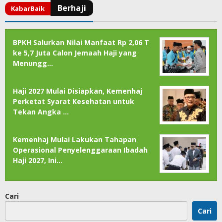
BPKH Salurkan Nilai Manfaat Rp 2,06 T
ke 5,7 Juta Calon Jemaah Haji yang
Menungg…
Haji 2027 Mulai Disiapkan, Kemenhaj
Perketat Syarat Kesehatan untuk
Tekan Angka …
Kemenhaj Mulai Lakukan Tahapan
Operasional Penyelenggaraan Ibadah
Haji 2027, Ini…
Cari
Cari