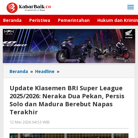
Lewati
ke
konten
Beranda
Peristiwa
Pemerintahan
Hukum dan Krimin
Beranda
»
Headline
»
Update
Klasemen
BRI
Update Klasemen BRI Super League
Super
2025/2026: Neraka Dua Pekan, Persis
League
Solo dan Madura Berebut Napas
2025/2026:
Neraka
Terakhir
Dua
12 Mei 2026 04:53 WIB
oleh
Pekan,
Hardy
Persis
Solo