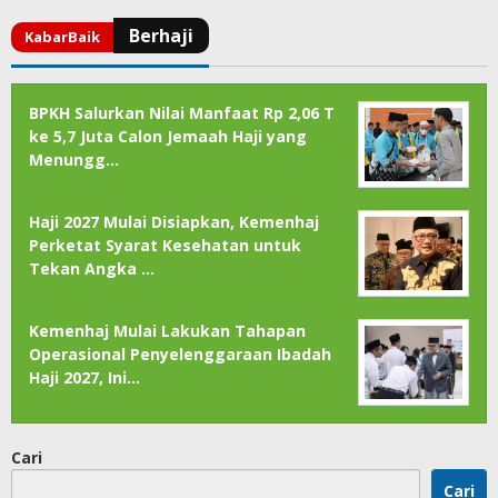
BPKH Salurkan Nilai Manfaat Rp 2,06 T
ke 5,7 Juta Calon Jemaah Haji yang
Menungg…
Haji 2027 Mulai Disiapkan, Kemenhaj
Perketat Syarat Kesehatan untuk
Tekan Angka …
Kemenhaj Mulai Lakukan Tahapan
Operasional Penyelenggaraan Ibadah
Haji 2027, Ini…
Cari
Cari