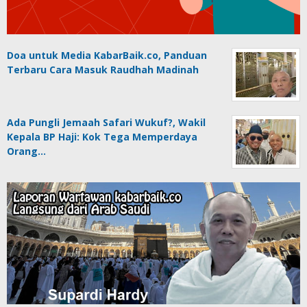
Doa untuk Media KabarBaik.co, Panduan
Terbaru Cara Masuk Raudhah Madinah
Ada Pungli Jemaah Safari Wukuf?, Wakil
Kepala BP Haji: Kok Tega Memperdaya
Orang…