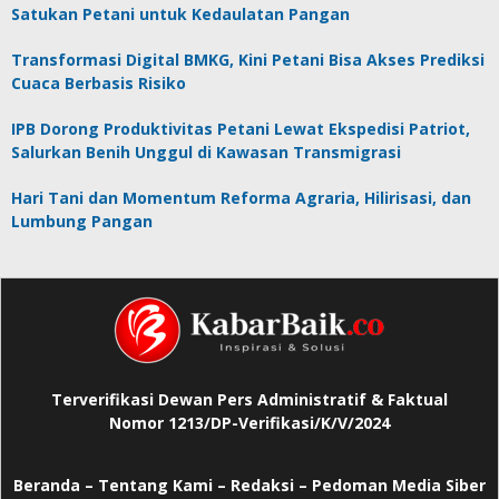
Satukan Petani untuk Kedaulatan Pangan
Transformasi Digital BMKG, Kini Petani Bisa Akses Prediksi
Cuaca Berbasis Risiko
IPB Dorong Produktivitas Petani Lewat Ekspedisi Patriot,
Salurkan Benih Unggul di Kawasan Transmigrasi
Hari Tani dan Momentum Reforma Agraria, Hilirisasi, dan
Lumbung Pangan
Terverifikasi Dewan Pers Administratif & Faktual
Nomor 1213/DP-Verifikasi/K/V/2024
Beranda
–
Tentang Kami –
Redaksi –
Pedoman Media Siber