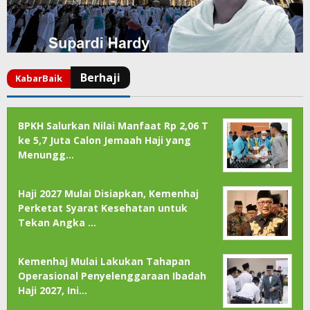
BPKH Salurkan Nilai Manfaat Rp 2,06 T
ke 5,7 Juta Calon Jemaah Haji yang
Menungg…
Haji 2027 Mulai Disiapkan, Kemenhaj
Perketat Syarat Kesehatan untuk
Tekan Angka …
Kemenhaj Mulai Lakukan Tahapan
Operasional Penyelenggaraan Ibadah
Haji 2027, Ini…