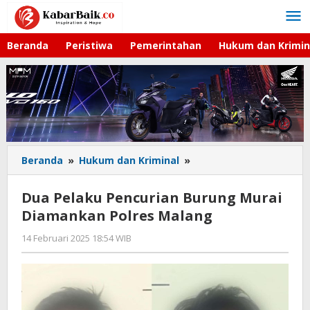
Lewati
ke
konten
Beranda
Peristiwa
Pemerintahan
Hukum dan Krimin
Beranda
»
Hukum dan Kriminal
»
Dua
Pelaku
Pencurian
Dua Pelaku Pencurian Burung Murai
Burung
Diamankan Polres Malang
Murai
Diamankan
14 Februari 2025 18:54 WIB
oleh
Polres
Faisal
Malang