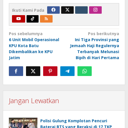
Ikuti Kami Pada
Navigasi
Pos sebelumnya
Pos berikutnya
6 Unit Mobil Operasional
Ini Tiga Provinsi yang
pos
KPU Kota Batu
Jemaah Haji Regulernya
Dikembalikan ke KPU
Terbanyak Melunasi
Jatim
Bipih di Hari Pertama
Jangan Lewatkan
Polisi Gulung Komplotan Pencuri
Baterai BTS yang Beraksi di 17 TKP