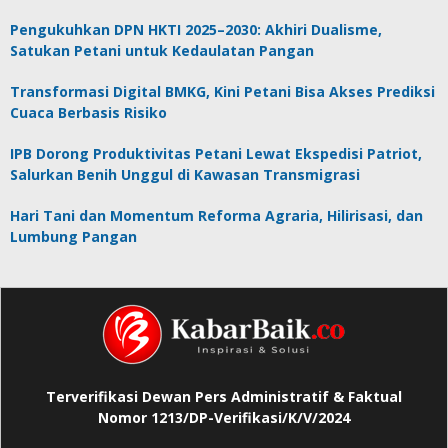
Pengukuhkan DPN HKTI 2025–2030: Akhiri Dualisme,
Satukan Petani untuk Kedaulatan Pangan
Transformasi Digital BMKG, Kini Petani Bisa Akses Prediksi
Cuaca Berbasis Risiko
IPB Dorong Produktivitas Petani Lewat Ekspedisi Patriot,
Salurkan Benih Unggul di Kawasan Transmigrasi
Hari Tani dan Momentum Reforma Agraria, Hilirisasi, dan
Lumbung Pangan
Terverifikasi Dewan Pers Administratif & Faktual
Nomor 1213/DP-Verifikasi/K/V/2024