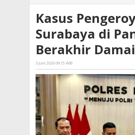
Pengeroyo
Wisatawan
Kasus Pengero
Surabaya
di
Surabaya di Pa
Pantai
Wedi
Awu
Berakhir Damai
Malang
Berakhir
Damai
3 Juni 2026 09:15 WIB
oleh
Imam
WD