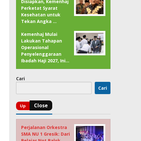
Disiapkan, Kemenhaj
Perketat Syarat
Kesehatan untuk
Tekan Angka …
Kemenhaj Mulai
Lakukan Tahapan
Operasional
Penyelenggaraan
Ibadah Haji 2027, Ini…
Cari
Cari
Perjalanan Orkestra
SMA NU 1 Gresik: Dari
Belajar Not Balok