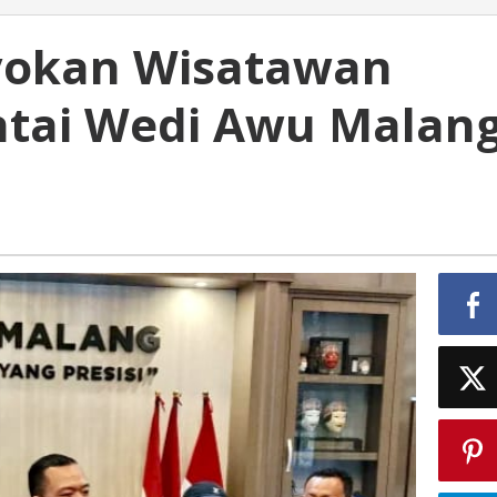
kan
yokan Wisatawan
ntai Wedi Awu Malan