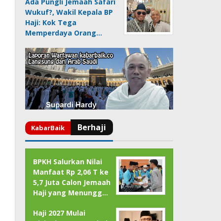
Ada Pungli Jemaah Safari
Wukuf?, Wakil Kepala BP
Haji: Kok Tega
Memperdaya Orang…
BPKH Salurkan Nilai
Manfaat Rp 2,06 T ke
5,7 Juta Calon Jemaah
Haji yang Menungg…
Haji 2027 Mulai