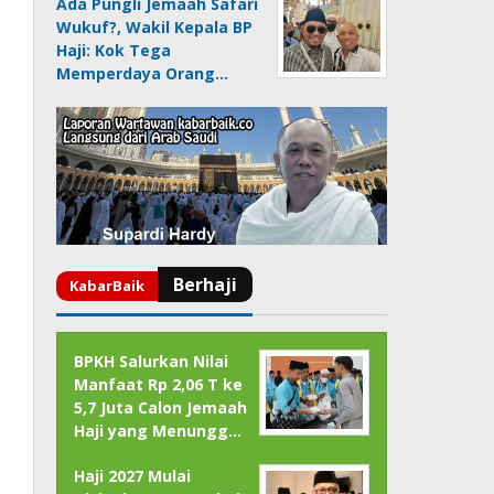
Ada Pungli Jemaah Safari
Wukuf?, Wakil Kepala BP
Haji: Kok Tega
Memperdaya Orang…
BPKH Salurkan Nilai
Manfaat Rp 2,06 T ke
5,7 Juta Calon Jemaah
Haji yang Menungg…
Haji 2027 Mulai