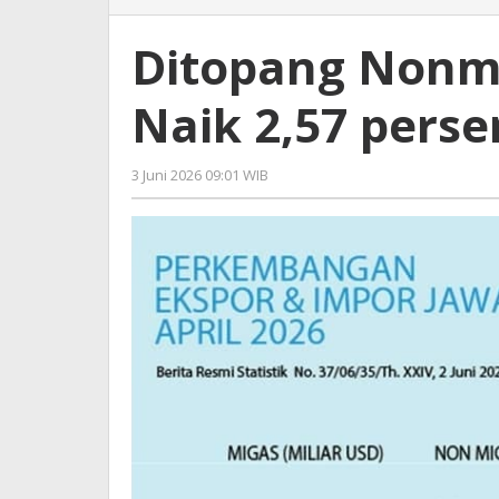
Nonmigas,
Ekspor
Ditopang Nonmi
Jatim
Naik
Naik 2,57 perse
2,57
persen
hingga
3 Juni 2026 09:01 WIB
oleh
April
Imam
2026
WD