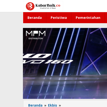
Lewati
ke
konten
Beranda
Peristiwa
Pemerintahan
Beranda
»
Ekbis
»
Ditopang