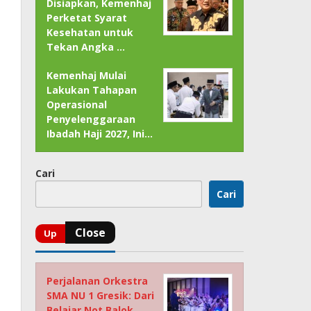
Disiapkan, Kemenhaj
Perketat Syarat
Kesehatan untuk
Tekan Angka …
Kemenhaj Mulai
Lakukan Tahapan
Operasional
Penyelenggaraan
Ibadah Haji 2027, Ini…
Cari
Cari
Perjalanan Orkestra
SMA NU 1 Gresik: Dari
Belajar Not Balok