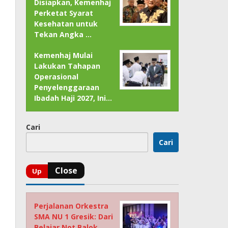
Disiapkan, Kemenhaj
Perketat Syarat
Kesehatan untuk
Tekan Angka …
Kemenhaj Mulai
Lakukan Tahapan
Operasional
Penyelenggaraan
Ibadah Haji 2027, Ini…
Cari
Cari
Perjalanan Orkestra
SMA NU 1 Gresik: Dari
Belajar Not Balok