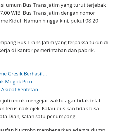
si umum Bus Trans Jatim yang turut terjebak
07.00 WIB, Bus Trans Jatim dengan nomor
rme Kidul. Namun hingga kini, pukul 08.20
umpang Bus Trans Jatim yang terpaksa turun di
erja di kantor pemerintahan dan pabrik.
me Gresik Berhasil…
uk Mogok Picu…
 Akibat Rentetan…
jol) untuk mengejar waktu agar tidak telat
n terus naik ojek. Kalau bus kan tidak bisa
kata Dian, salah satu penumpang.
if Taufan Nugroho membenarkan adanya dump