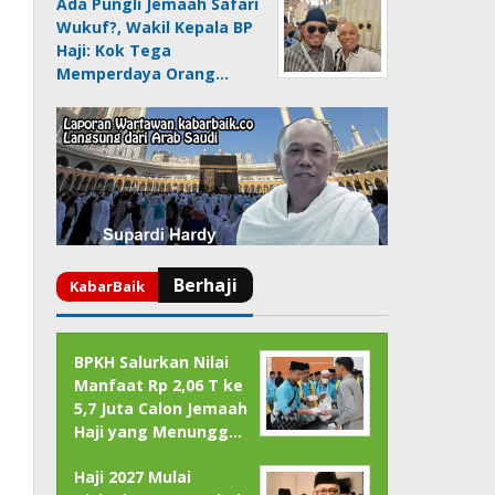
Ada Pungli Jemaah Safari
Wukuf?, Wakil Kepala BP
Haji: Kok Tega
Memperdaya Orang…
BPKH Salurkan Nilai
Manfaat Rp 2,06 T ke
5,7 Juta Calon Jemaah
Haji yang Menungg…
Haji 2027 Mulai