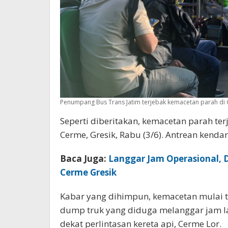
Penumpang Bus Trans Jatim terjebak kemacetan parah di C
Seperti diberitakan, kemacetan parah ter
Cerme, Gresik, Rabu (3/6). Antrean kenda
Baca Juga:
Langgar Jam Operasional,
Cerme Gresik
Kabar yang dihimpun, kemacetan mulai ter
dump truk yang diduga melanggar jam l
dekat perlintasan kereta api, Cerme Lor.