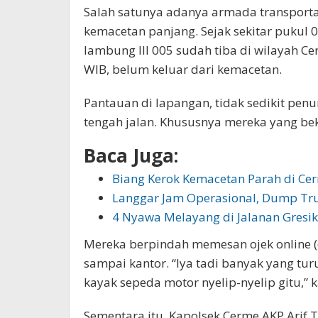
Salah satunya adanya armada transporta
kemacetan panjang. Sejak sekitar pukul 
lambung III 005 sudah tiba di wilayah Ce
WIB, belum keluar dari kemacetan.
Pantauan di lapangan, tidak sedikit pen
tengah jalan. Khususnya mereka yang bek
Baca Juga:
Biang Kerok Kemacetan Parah di Cer
Langgar Jam Operasional, Dump Tr
4 Nyawa Melayang di Jalanan Gresik
Mereka berpindah memesan ojek online (o
sampai kantor. “Iya tadi banyak yang turu
kayak sepeda motor nyelip-nyelip gitu,” 
Sementara itu, Kapolsek Cerme AKP Ar