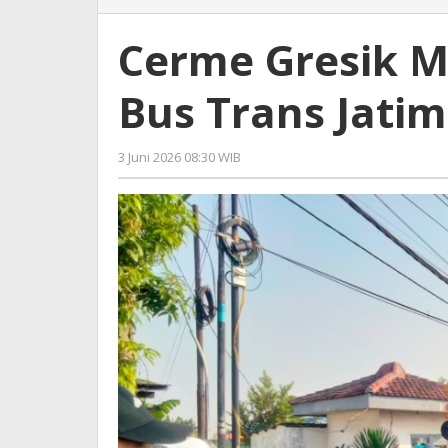
Gresik
Macet
Cerme Gresik M
Cet!
Satu
Bus Trans Jatim
Jam
Bus
Trans
3 Juni 2026 08:30 WIB
oleh
Jatim
Andika
Tidak
DP
Bergerak