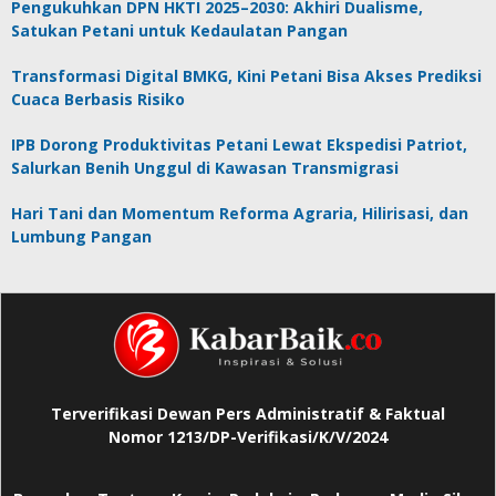
Pengukuhkan DPN HKTI 2025–2030: Akhiri Dualisme,
Satukan Petani untuk Kedaulatan Pangan
Transformasi Digital BMKG, Kini Petani Bisa Akses Prediksi
Cuaca Berbasis Risiko
IPB Dorong Produktivitas Petani Lewat Ekspedisi Patriot,
Salurkan Benih Unggul di Kawasan Transmigrasi
Hari Tani dan Momentum Reforma Agraria, Hilirisasi, dan
Lumbung Pangan
Terverifikasi Dewan Pers Administratif & Faktual
Nomor 1213/DP-Verifikasi/K/V/2024