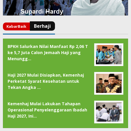
BPKH Salurkan Nilai Manfaat Rp 2,06 T
ke 5,7 Juta Calon Jemaah Haji yang
Menungg…
Haji 2027 Mulai Disiapkan, Kemenhaj
Perketat Syarat Kesehatan untuk
Tekan Angka …
Kemenhaj Mulai Lakukan Tahapan
Operasional Penyelenggaraan Ibadah
Haji 2027, Ini…