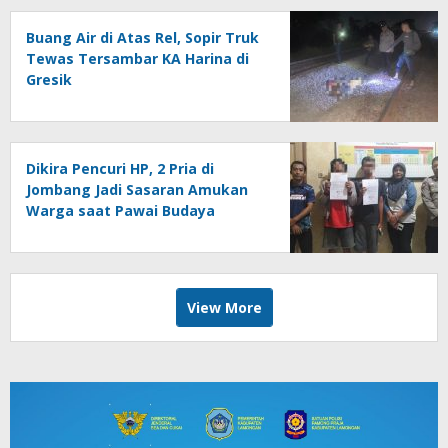
Buang Air di Atas Rel, Sopir Truk
Tewas Tersambar KA Harina di
Gresik
Dikira Pencuri HP, 2 Pria di
Jombang Jadi Sasaran Amukan
Warga saat Pawai Budaya
View More