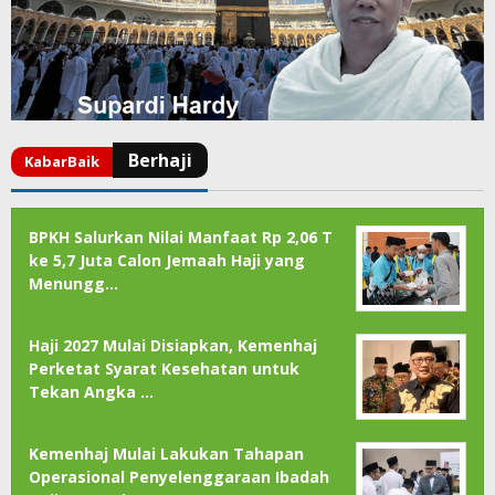
BPKH Salurkan Nilai Manfaat Rp 2,06 T
ke 5,7 Juta Calon Jemaah Haji yang
Menungg…
Haji 2027 Mulai Disiapkan, Kemenhaj
Perketat Syarat Kesehatan untuk
Tekan Angka …
Kemenhaj Mulai Lakukan Tahapan
Operasional Penyelenggaraan Ibadah