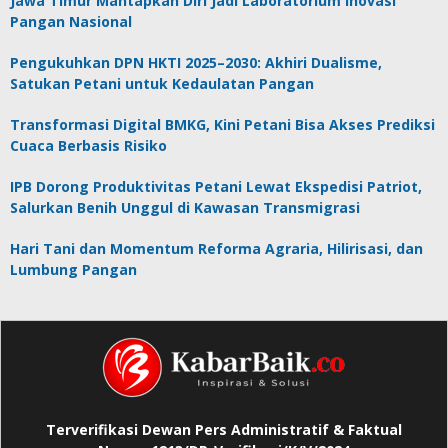
Jawa Timur Mantapkan Diri Jadi Laboratorium Inovasi
Pangan Nasional
Pengukuhkan DPN HKTI 2025–2030: Akhiri Dualisme,
Satukan Petani untuk Kedaulatan Pangan
Transformasi Digital BMKG, Kini Petani Bisa Akses Prediksi
Cuaca Berbasis Risiko
IPB Dorong Produktivitas Petani Lewat Ekspedisi Patriot,
Salurkan Benih Unggul di Kawasan Transmigrasi
Hari Tani dan Momentum Reforma Agraria, Hilirisasi, dan
Lumbung Pangan
Terverifikasi Dewan Pers Administratif & Faktual