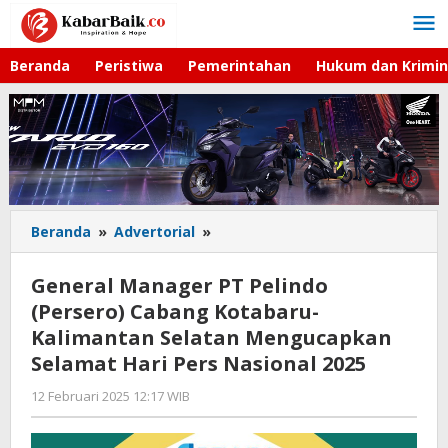
Lewati
ke
konten
Beranda
Peristiwa
Pemerintahan
Hukum dan Krimin
Beranda
»
Advertorial
»
General
Manager
PT
General Manager PT Pelindo
Pelindo
(Persero) Cabang Kotabaru-
(Persero)
Kalimantan Selatan Mengucapkan
Cabang
Kotabaru-
Selamat Hari Pers Nasional 2025
Kalimantan
12 Februari 2025 12:17 WIB
oleh
Selatan
Lilis
Mengucapkan
Dewi
Selamat