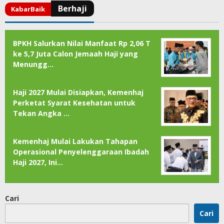
BPKH Salurkan Nilai Manfaat Rp 2,06 T
ke 5,7 Juta Calon Jemaah Haji yang
Menungg…
Haji 2027 Mulai Disiapkan, Kemenhaj
Perketat Syarat Kesehatan untuk
Tekan Angka …
Kemenhaj Mulai Lakukan Tahapan
Operasional Penyelenggaraan Ibadah
Haji 2027, Ini…
Cari
Cari