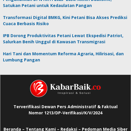
Satukan Petani untuk Kedaulatan Pangan
Transformasi Digital BMKG, Kini Petani Bisa Akses Prediksi
Cuaca Berbasis Risiko
IPB Dorong Produktivitas Petani Lewat Ekspedisi Patriot,
Salurkan Benih Unggul di Kawasan Transmigrasi
Hari Tani dan Momentum Reforma Agraria, Hilirisasi, dan
Lumbung Pangan
Terverifikasi Dewan Pers Administratif & Faktual
Nomor 1213/DP-Verifikasi/K/V/2024
Beranda
–
Tentang Kami –
Redaksi –
Pedoman Media Siber