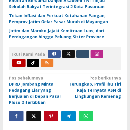
Khofifah Bersama Danjen Akademi TNI Tinjau
Sekolah Rakyat Terintegrasi 2 Kota Pasuruan
Tekan Inflasi dan Perkuat Ketahanan Pangan,
Pemprov Jatim Gelar Pasar Murah di Mayangan
Jatim dan Maroko Jajaki Kemitraan Luas, dari
Perdagangan hingga Peluang Sister Province
Ikuti Kami Pada
Navigasi
Pos sebelumnya
Pos berikutnya
DPRD Jombang Minta
Terungkap, Profil Ibu Tiri
pos
Pedagang Liar yang
Raja Ternyata ASN di
Berjualan di Depan Pasar
Lingkungan Kemenag
Ploso Ditertibkan