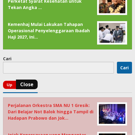
Perketat Syarat Kesehatan untuk
Tekan Angka …
Kemenhaj Mulai Lakukan Tahapan
Operasional Penyelenggaraan Ibadah
Haji 2027, Ini…
Cari
Cari
Perjalanan Orkestra SMA NU 1 Gresik:
Dari Belajar Not Balok hingga Tampil di
Hadapan Prabowo dan Jok…
Jejak Kepercayaan yang Mengantar