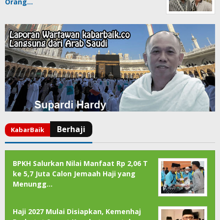
Orang…
BPKH Salurkan Nilai Manfaat Rp 2,06 T
ke 5,7 Juta Calon Jemaah Haji yang
Menungg…
Haji 2027 Mulai Disiapkan, Kemenhaj