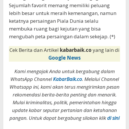
Sejumlah favorit memang memiliki peluang
lebih besar untuk meraih kemenangan, namun
ketatnya persaingan Piala Dunia selalu
membuka ruang bagi kejutan yang bisa
mengubah peta persaingan dalam sekejap. (*)
Cek Berita dan Artikel
kabarbaik.co
yang lain di
Google News
Kami mengajak Anda untuk bergabung dalam
WhatsApp Channel
KabarBaik.co
. Melalui Channel
Whatsapp ini, kami akan terus mengirimkan pesan
rekomendasi berita-berita penting dan menarik.
Mulai kriminalitas, politik, pemerintahan hingga
update kabar seputar pertanian dan ketahanan
pangan. Untuk dapat bergabung silakan klik
di sini