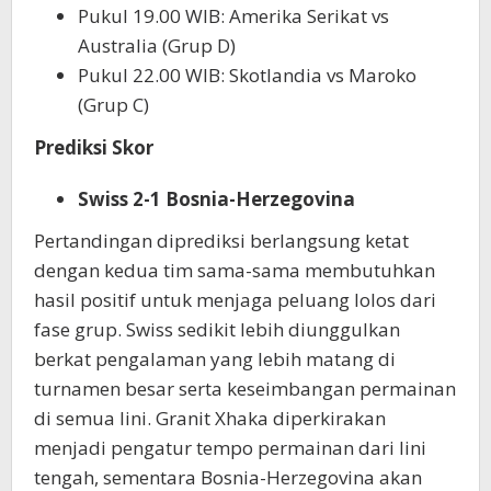
​Pukul 19.00 WIB: Amerika Serikat vs
Australia (Grup D)
​Pukul 22.00 WIB: Skotlandia vs Maroko
(Grup C)
Prediksi Skor
Swiss 2-1 Bosnia-Herzegovina
Pertandingan diprediksi berlangsung ketat
dengan kedua tim sama-sama membutuhkan
hasil positif untuk menjaga peluang lolos dari
fase grup. Swiss sedikit lebih diunggulkan
berkat pengalaman yang lebih matang di
turnamen besar serta keseimbangan permainan
di semua lini. Granit Xhaka diperkirakan
menjadi pengatur tempo permainan dari lini
tengah, sementara Bosnia-Herzegovina akan