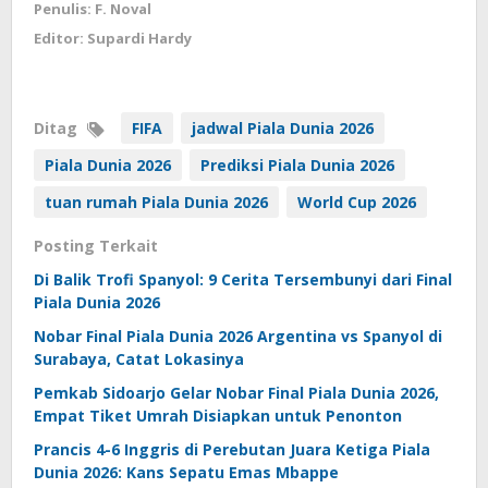
Penulis: F. Noval
Editor: Supardi Hardy
Ditag
FIFA
jadwal Piala Dunia 2026
Piala Dunia 2026
Prediksi Piala Dunia 2026
tuan rumah Piala Dunia 2026
World Cup 2026
Posting Terkait
Di Balik Trofi Spanyol: 9 Cerita Tersembunyi dari Final
Piala Dunia 2026
Nobar Final Piala Dunia 2026 Argentina vs Spanyol di
Surabaya, Catat Lokasinya
Pemkab Sidoarjo Gelar Nobar Final Piala Dunia 2026,
Empat Tiket Umrah Disiapkan untuk Penonton
Prancis 4-6 Inggris di Perebutan Juara Ketiga Piala
Dunia 2026: Kans Sepatu Emas Mbappe