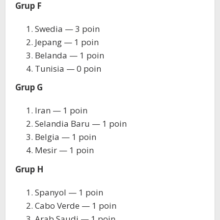
​Grup F
​Swedia — 3 poin
​Jepang — 1 poin
​Belanda — 1 poin
​Tunisia — 0 poin
​Grup G
​Iran — 1 poin
​Selandia Baru — 1 poin
​Belgia — 1 poin
​Mesir — 1 poin
​Grup H
​Spanyol — 1 poin
​Cabo Verde — 1 poin
​Arab Saudi — 1 poin