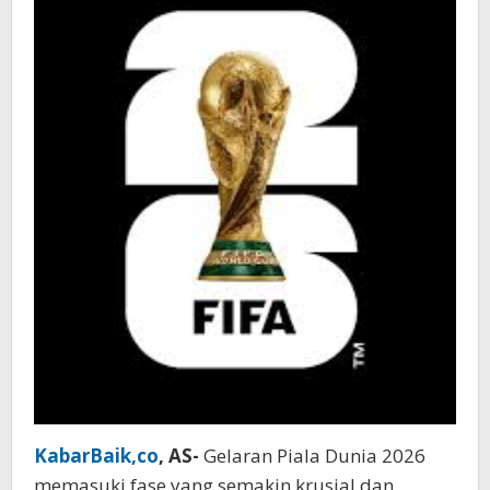
Negara
Tuan
Rumah
KabarBaik,co
, AS-
Gelaran Piala Dunia 2026
memasuki fase yang semakin krusial dan