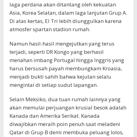
laga perdana akan ditantang oleh kekuatan
Asia, Korea Selatan, dalam laga lanjutan Grup A.
Di atas kertas, El Tri lebih diunggulkan karena
atmosfer spartan stadion rumah.
Namun hasil-hasil mengejutkan yang terus
terjadi, seperti DR Kongo yang berhasil
menahan imbang Portugal hingga Inggris yang
harus bersusah payah membungkam Kroasia,
menjadi bukti sahih bahwa kejutan selalu
mengintai di setiap sudut lapangan.
Selain Meksiko, dua tuan rumah lainnya yang
akan memulai perjuangan krusial besok adalah
Kanada dan Amerika Serikat. Kanada
diwajibkan meraih poin penuh saat meladeni
Qatar di Grup B demi membuka peluang lolos,