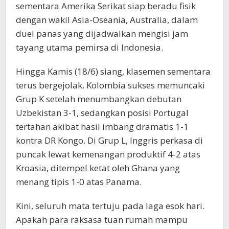
sementara Amerika Serikat siap beradu fisik
dengan wakil Asia-Oseania, Australia, dalam
duel panas yang dijadwalkan mengisi jam
tayang utama pemirsa di Indonesia.
Hingga Kamis (18/6) siang, klasemen sementara
terus bergejolak. Kolombia sukses memuncaki
Grup K setelah menumbangkan debutan
Uzbekistan 3-1, sedangkan posisi Portugal
tertahan akibat hasil imbang dramatis 1-1
kontra DR Kongo. Di Grup L, Inggris perkasa di
puncak lewat kemenangan produktif 4-2 atas
Kroasia, ditempel ketat oleh Ghana yang
menang tipis 1-0 atas Panama.
Kini, seluruh mata tertuju pada laga esok hari.
Apakah para raksasa tuan rumah mampu