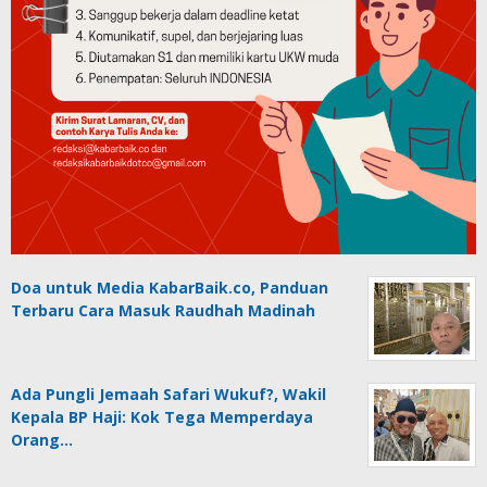
Doa untuk Media KabarBaik.co, Panduan
Terbaru Cara Masuk Raudhah Madinah
Ada Pungli Jemaah Safari Wukuf?, Wakil
Kepala BP Haji: Kok Tega Memperdaya
Orang…