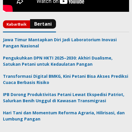
Jawa Timur Mantapkan Diri Jadi Laboratorium Inovasi
Pangan Nasional
Pengukuhkan DPN HKTI 2025–2030: Akhiri Dualisme,
Satukan Petani untuk Kedaulatan Pangan
Transformasi Digital BMKG, Kini Petani Bisa Akses Prediksi
Cuaca Berbasis Risiko
IPB Dorong Produktivitas Petani Lewat Ekspedisi Patriot,
Salurkan Benih Unggul di Kawasan Transmigrasi
Hari Tani dan Momentum Reforma Agraria, Hilirisasi, dan
Lumbung Pangan