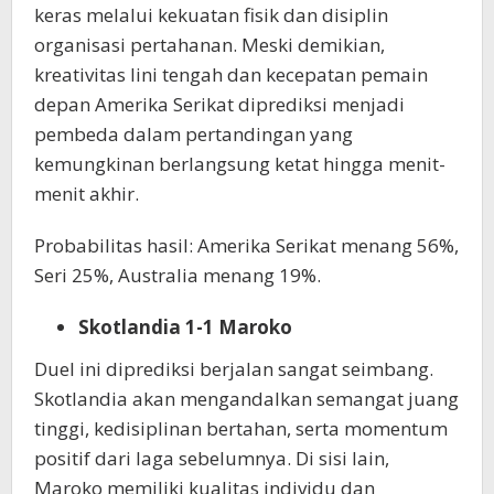
keras melalui kekuatan fisik dan disiplin
organisasi pertahanan. Meski demikian,
kreativitas lini tengah dan kecepatan pemain
depan Amerika Serikat diprediksi menjadi
pembeda dalam pertandingan yang
kemungkinan berlangsung ketat hingga menit-
menit akhir.
Probabilitas hasil: Amerika Serikat menang 56%,
Seri 25%, Australia menang 19%.
Skotlandia 1-1 Maroko
Duel ini diprediksi berjalan sangat seimbang.
Skotlandia akan mengandalkan semangat juang
tinggi, kedisiplinan bertahan, serta momentum
positif dari laga sebelumnya. Di sisi lain,
Maroko memiliki kualitas individu dan