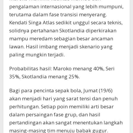
pengalaman internasional yang lebih mumpuni,
terutama dalam fase transisi menyerang.
Kendati Singa Atlas sedikit unggul secara teknis,
solidnya pertahanan Skotlandia diperkirakan
mampu meredam sebagian besar ancaman
lawan. Hasil imbang menjadi skenario yang
paling mungkin terjadi.
Probabilitas hasil: Maroko menang 40%, Seri
35%, Skotlandia menang 25%.
Bagi para pencinta sepak bola, Jumat (19/6)
akan menjadi hari yang sarat tensi dan penuh
perhitungan. Setiap poin memiliki arti besar
dalam persaingan fase grup, dan hasil
pertandingan akan sangat menentukan langkah
masing-masing tim menuju babak gugur.