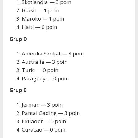
​Skotlandia — 3 poin
​Brasil — 1 poin
​Maroko — 1 poin
​Haiti — 0 poin
Grup D
​Amerika Serikat — 3 poin
Australia — 3 poin
​Turki — 0 poin
​Paraguay — 0 poin
Grup E
​Jerman — 3 poin
​Pantai Gading — 3 poin
​Ekuador — 0 poin
​Curacao — 0 poin