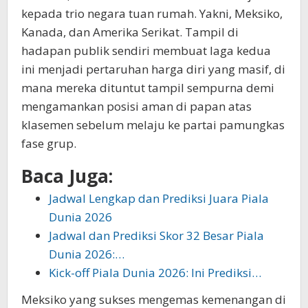
kepada trio negara tuan rumah. Yakni, Meksiko,
Kanada, dan Amerika Serikat. Tampil di
hadapan publik sendiri membuat laga kedua
ini menjadi pertaruhan harga diri yang masif, di
mana mereka dituntut tampil sempurna demi
mengamankan posisi aman di papan atas
klasemen sebelum melaju ke partai pamungkas
fase grup.
Baca Juga:
Jadwal Lengkap dan Prediksi Juara Piala
Dunia 2026
Jadwal dan Prediksi Skor 32 Besar Piala
Dunia 2026:…
Kick-off Piala Dunia 2026: Ini Prediksi…
Meksiko yang sukses mengemas kemenangan di