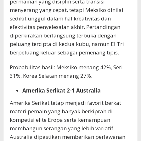
permainan yang disiplin serta transisi
menyerang yang cepat, tetapi Meksiko dinilai
sedikit unggul dalam hal kreativitas dan
efektivitas penyelesaian akhir. Pertandingan
diperkirakan berlangsung terbuka dengan
peluang tercipta di kedua kubu, namun El Tri
berpeluang keluar sebagai pemenang tipis.
Probabilitas hasil: Meksiko menang 42%, Seri
31%, Korea Selatan menang 27%.
Amerika Serikat 2-1 Australia
Amerika Serikat tetap menjadi favorit berkat
materi pemain yang banyak berkiprah di
kompetisi elite Eropa serta kemampuan
membangun serangan yang lebih variatif.
Australia dipastikan memberikan perlawanan