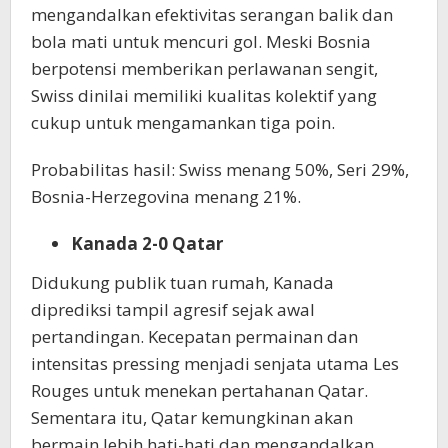
mengandalkan efektivitas serangan balik dan
bola mati untuk mencuri gol. Meski Bosnia
berpotensi memberikan perlawanan sengit,
Swiss dinilai memiliki kualitas kolektif yang
cukup untuk mengamankan tiga poin.
Probabilitas hasil: Swiss menang 50%, Seri 29%,
Bosnia-Herzegovina menang 21%.
Kanada 2-0 Qatar
Didukung publik tuan rumah, Kanada
diprediksi tampil agresif sejak awal
pertandingan. Kecepatan permainan dan
intensitas pressing menjadi senjata utama Les
Rouges untuk menekan pertahanan Qatar.
Sementara itu, Qatar kemungkinan akan
bermain lebih hati-hati dan mengandalkan