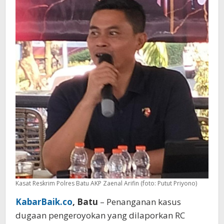
Kota
Batu
Kasat Reskrim Polres Batu AKP Zaenal Arifin (foto: Putut Priyono)
KabarBaik.co
, Batu
– Penanganan kasus
dugaan pengeroyokan yang dilaporkan RC