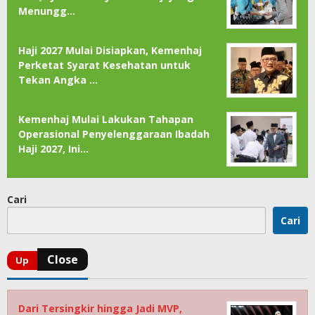
Menungg…
Haji 2027 Mulai Disiapkan, Kemenhaj
Perketat Syarat Kesehatan untuk
Tekan Angka …
Kemenhaj Mulai Lakukan Tahapan
Operasional Penyelenggaraan Ibadah
Haji 2027, Ini…
Cari
Cari
Dari Tersingkir hingga Jadi MVP,