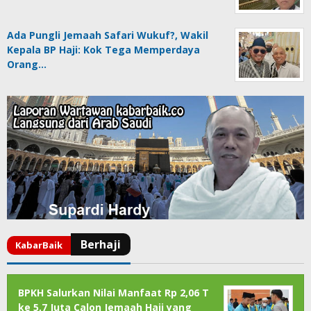
Ada Pungli Jemaah Safari Wukuf?, Wakil
Kepala BP Haji: Kok Tega Memperdaya
Orang…
BPKH Salurkan Nilai Manfaat Rp 2,06 T
ke 5,7 Juta Calon Jemaah Haji yang