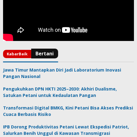
Jawa Timur Mantapkan Diri Jadi Laboratorium Inovasi
Pangan Nasional
Pengukuhkan DPN HKTI 2025–2030: Akhiri Dualisme,
Satukan Petani untuk Kedaulatan Pangan
Transformasi Digital BMKG, Kini Petani Bisa Akses Prediksi
Cuaca Berbasis Risiko
IPB Dorong Produktivitas Petani Lewat Ekspedisi Patriot,
Salurkan Benih Unggul di Kawasan Transmigrasi