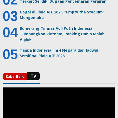
Terkait Selidiki Dugaan Pencemaran Perairan…
Gagal di Piala AFF 2026, ”Empty the Stadium”
Mengemuka
Bumerang Timnas Voli Putri Indonesia:
Tumbangkan Vietnam, Ranking Dunia Malah
Anjlok
Tanpa Indonesia, Ini 4 Negara dan Jadwal
Semifinal Piala AFF 2026