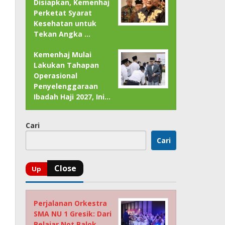
Disiapkan, Kemenhaj
Perketat Syarat
Kesehatan untuk
Tekan Angka …
Kemenhaj Mulai
Lakukan Tahapan
Operasional
Penyelenggaraan
Ibadah Haji 2027, Ini…
Cari
Cari
Perjalanan Orkestra
SMA NU 1 Gresik: Dari
Belajar Not Balok