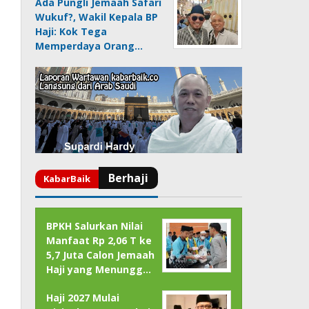
Ada Pungli Jemaah Safari
Wukuf?, Wakil Kepala BP
Haji: Kok Tega
Memperdaya Orang…
BPKH Salurkan Nilai
Manfaat Rp 2,06 T ke
5,7 Juta Calon Jemaah
Haji yang Menungg…
Haji 2027 Mulai