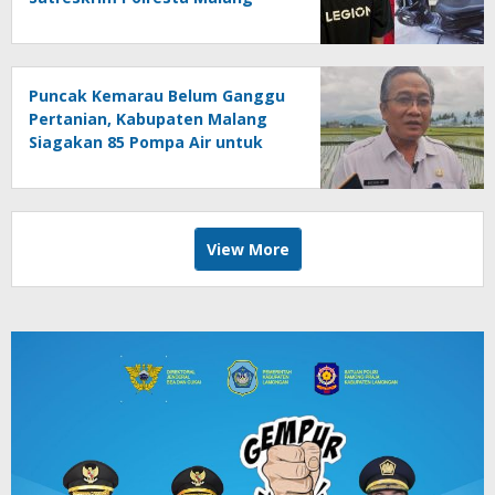
Kota Ringkus Pelaku Curanmor
Puncak Kemarau Belum Ganggu
Pertanian, Kabupaten Malang
Siagakan 85 Pompa Air untuk
Antisipasi Kekeringan
View More