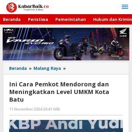
Lewati
ke
konten
Beranda
Peristiwa
Pemerintahan
Hukum dan Krimin
Beranda
»
Malang Raya
»
Ini
Cara
Pemkot
Ini Cara Pemkot Mendorong dan
Mendorong
Meningkatkan Level UMKM Kota
dan
Batu
Meningkatkan
Level
11 November 2024 20:41 WIB
oleh
UMKM
Faisal
Kota
Batu