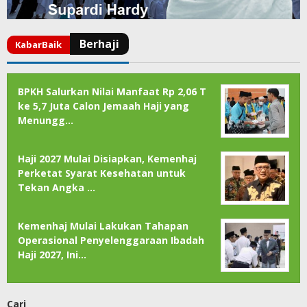
BPKH Salurkan Nilai Manfaat Rp 2,06 T
ke 5,7 Juta Calon Jemaah Haji yang
Menungg…
Haji 2027 Mulai Disiapkan, Kemenhaj
Perketat Syarat Kesehatan untuk
Tekan Angka …
Kemenhaj Mulai Lakukan Tahapan
Operasional Penyelenggaraan Ibadah
Haji 2027, Ini…
Cari