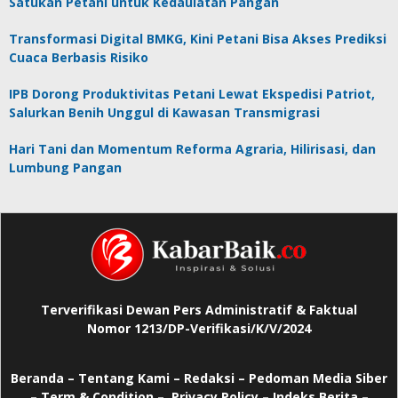
Satukan Petani untuk Kedaulatan Pangan
Transformasi Digital BMKG, Kini Petani Bisa Akses Prediksi
Cuaca Berbasis Risiko
IPB Dorong Produktivitas Petani Lewat Ekspedisi Patriot,
Salurkan Benih Unggul di Kawasan Transmigrasi
Hari Tani dan Momentum Reforma Agraria, Hilirisasi, dan
Lumbung Pangan
Terverifikasi Dewan Pers Administratif & Faktual
Nomor 1213/DP-Verifikasi/K/V/2024
Beranda
–
Tentang Kami –
Redaksi –
Pedoman Media Siber
–
Term & Condition –
Privacy Policy
–
Indeks Berita –