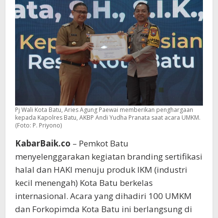
Pj Wali Kota Batu, Aries Agung Paewai memberikan penghargaan
kepada Kapolres Batu, AKBP Andi Yudha Pranata saat acara UMKM.
(Foto: P. Priyono)
KabarBaik.co
– Pemkot Batu
menyelenggarakan kegiatan branding sertifikasi
halal dan HAKI menuju produk IKM (industri
kecil menengah) Kota Batu berkelas
internasional. Acara yang dihadiri 100 UMKM
dan Forkopimda Kota Batu ini berlangsung di