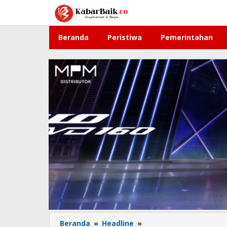
Lewati
ke
konten
Beranda
Peristiwa
Pemerintahan
Beranda
»
Headline
»
Jadwal