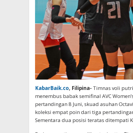
KabarBaik.co
, Filipina-
Timnas voli putr
menembus babak semifinal AVC Women’s 
pertandingan 8 Juni, skuad asuhan Octav
koleksi empat poin dari tiga pertanding
Sementara dua posisi teratas ditempati K