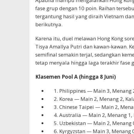
Apabila mampu mengalahkan Hong Kong 
fase grup dengan 10 poin. Raihan tersebu
tergantung hasil yang diraih Vietnam d
berikutnya.
Karena itu, duel melawan Hong Kong sore 
Tisya Amallya Putri dan kawan-kawan. 
semifinal semakin terjal, sedangkan ke
tetap menyala hingga laga terakhir fase 
Klasemen Pool A (hingga 8 Juni)
Philippines
— Main 3, Menang 2,
Korea
— Main 2, Menang 2, Kala
Chinese Taipei
— Main 2, Menang
Australia
— Main 2, Menang 1, K
Uzbekistan
— Main 2, Menang 0,
Kyrgyzstan
— Main 3, Menang 0,