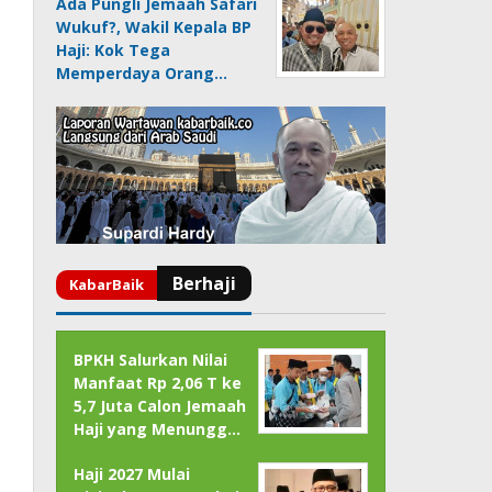
Ada Pungli Jemaah Safari
Wukuf?, Wakil Kepala BP
Haji: Kok Tega
Memperdaya Orang…
BPKH Salurkan Nilai
Manfaat Rp 2,06 T ke
5,7 Juta Calon Jemaah
Haji yang Menungg…
Haji 2027 Mulai