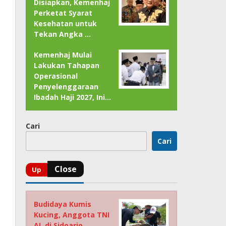
Disiapkan, Kemenhaj
Perketat Syarat
Kesehatan untuk
Tekan Angka …
Kemenhaj Mulai
Lakukan Tahapan
Operasional
Penyelenggaraan
Ibadah Haji 2027, Ini…
Cari
Cari
Budidaya Kumis
Kucing, Anggota TNI
AL di Sidoarjo