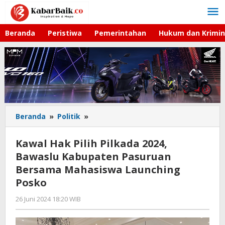
Lewati
ke
konten
Beranda
Peristiwa
Pemerintahan
Hukum dan Krimin
Beranda
»
Politik
»
Kawal
Hak
Pilih
Kawal Hak Pilih Pilkada 2024,
Pilkada
Bawaslu Kabupaten Pasuruan
2024,
Bersama Mahasiswa Launching
Bawaslu
Kabupaten
Posko
Pasuruan
26 Juni 2024 18:20 WIB
oleh
Bersama
Faisal
Mahasiswa
Launching