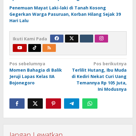
Penemuan Mayat Laki-laki di Tanah Kosong
Gegerkan Warga Pasuruan, Korban Hilang Sejak 39
Hari Lalu
Ikuti Kami Pada
Navigasi
Pos sebelumnya
Pos berikutnya
Momen Bahagia di Balik
Terlilit Hutang, Ibu Muda
pos
Jeruji Lapas Kelas IIA
di Kediri Nekat Curi Uang
Bojonegoro
Temannya Rp 105 Juta,
Ini Modusnya
Jangan Lewatkan