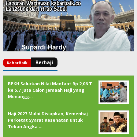
BPKH Salurkan Nilai Manfaat Rp 2,06 T
ke 5,7 Juta Calon Jemaah Haji yang
Menungg…
Haji 2027 Mulai Disiapkan, Kemenhaj
Perketat Syarat Kesehatan untuk
Tekan Angka …