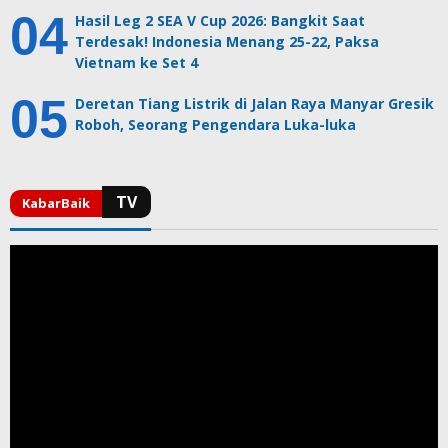
Hasil Leg 2 SEA V Cup 2026: Bangkit Saat
Terdesak! Indonesia Menang 25-22, Paksa
Vietnam ke Set 4
Deretan Tiang Listrik di Jalan Raya Manyar Gresik
Roboh, Seorang Pengendara Luka-luka