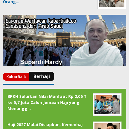
Orang…
BPKH Salurkan Nilai Manfaat Rp 2,06 T
ke 5,7 Juta Calon Jemaah Haji yang
Menungg…
Haji 2027 Mulai Disiapkan, Kemenhaj