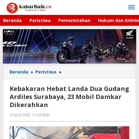
Lewati
ke
konten
Beranda
Peristiwa
Pemerintahan
Hukum dan Krimin
Beranda
»
Peristiwa
»
Kebakaran
Hebat
Landa
Kebakaran Hebat Landa Dua Gudang
Dua
Ardiles Surabaya, 23 Mobil Damkar
Gudang
Dikerahkan
Ardiles
Surabaya,
9 April 2025 11:39 WIB
oleh
23
Gagah
Mobil
Saputra
Damkar
Dikerahkan