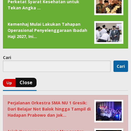
Perketat Syarat Kesehatan untuk
Tekan Angka …
Kemenhaj Mulai Lakukan Tahapan
Operasional Penyelenggaraan Ibadah
Haji 2027, Ini…
Cari
Cari
Perjalanan Orkestra SMA NU 1 Gresik:
Dari Belajar Not Balok hingga Tampil di
Hadapan Prabowo dan Jok…