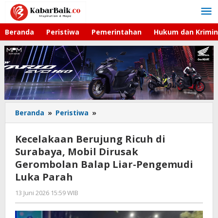
Lewati
ke
konten
Beranda
Peristiwa
Pemerintahan
Hukum dan Krimin
Beranda
»
Peristiwa
»
Kecelakaan
Berujung
Ricuh
Kecelakaan Berujung Ricuh di
di
Surabaya, Mobil Dirusak
Surabaya,
Gerombolan Balap Liar-Pengemudi
Mobil
Dirusak
Luka Parah
Gerombolan
13 Juni 2026 15:59 WIB
oleh
Balap
Imam
Liar-
WD
Pengemudi