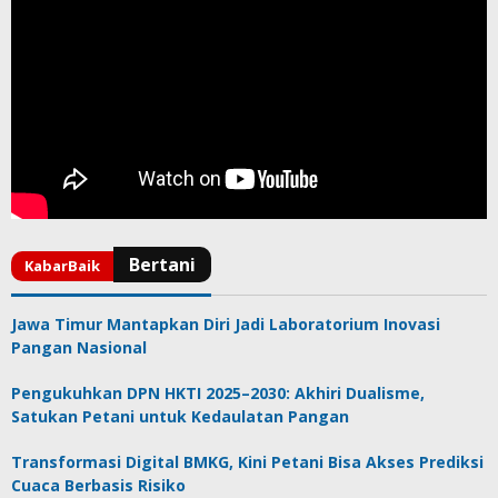
Jawa Timur Mantapkan Diri Jadi Laboratorium Inovasi
Pangan Nasional
Pengukuhkan DPN HKTI 2025–2030: Akhiri Dualisme,
Satukan Petani untuk Kedaulatan Pangan
Transformasi Digital BMKG, Kini Petani Bisa Akses Prediksi
Cuaca Berbasis Risiko