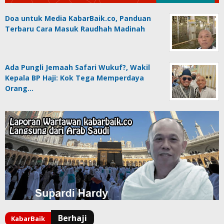
Doa untuk Media KabarBaik.co, Panduan
Terbaru Cara Masuk Raudhah Madinah
Ada Pungli Jemaah Safari Wukuf?, Wakil
Kepala BP Haji: Kok Tega Memperdaya
Orang…