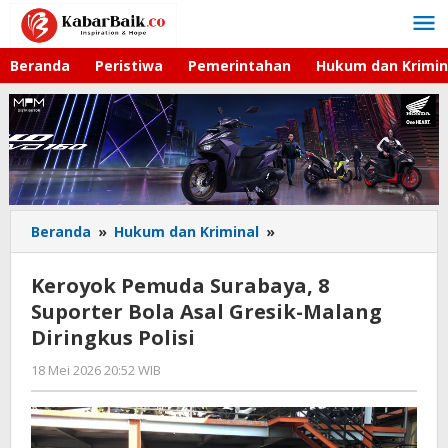
Lewati
ke
konten
Beranda
Peristiwa
Pemerintahan
Hukum dan Krimin
Beranda
»
Hukum dan Kriminal
»
Keroyok
Pemuda
Surabaya,
Keroyok Pemuda Surabaya, 8
8
Suporter Bola Asal Gresik-Malang
Suporter
Diringkus Polisi
Bola
Asal
18 Mei 2026 20:52 WIB
oleh
Gresik-
Andika
Malang
DP
Diringkus
Polisi