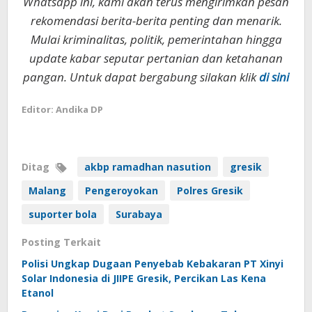
Whatsapp ini, kami akan terus mengirimkan pesan
rekomendasi berita-berita penting dan menarik.
Mulai kriminalitas, politik, pemerintahan hingga
update kabar seputar pertanian dan ketahanan
pangan. Untuk dapat bergabung silakan klik
di sini
Editor: Andika DP
Ditag
akbp ramadhan nasution
gresik
Malang
Pengeroyokan
Polres Gresik
suporter bola
Surabaya
Posting Terkait
Polisi Ungkap Dugaan Penyebab Kebakaran PT Xinyi
Solar Indonesia di JIIPE Gresik, Percikan Las Kena
Etanol