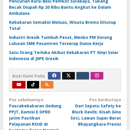
Pencurian Kursi Besi Pemkot Surabaya, Tukang
Becak Diupah Rp 20 Ribu Bantu Angkut ke Dalam
Ambulans
Kebakaran Semakin Meluas, Wisata Bromo Ditutup
Total
Industri Gresik Tumbuh Pesat, Menko PM Dorong
Lulusan SMK Pesantren Terserap Dunia Kerja
Satu Orang Terluka Akibat Kebakaran PT Xinyi Solar
Indonesia di JIIPE Gresik
Ikuti Kami Pada
Navigasi
Pos sebelumnya
Pos berikutnya
Pascakebakaran Gedung
Dari Sepatu Safety ke
pos
PPJT, Komisi E DPRD
Block Devils: Kisah Gino
Jatim Pastikan
Sirci, Lawan Super Berat
Pelayanan RSUD dr
Bhayangkara Presisi