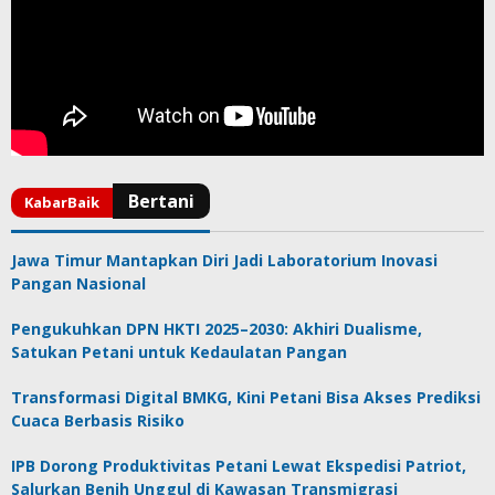
Jawa Timur Mantapkan Diri Jadi Laboratorium Inovasi
Pangan Nasional
Pengukuhkan DPN HKTI 2025–2030: Akhiri Dualisme,
Satukan Petani untuk Kedaulatan Pangan
Transformasi Digital BMKG, Kini Petani Bisa Akses Prediksi
Cuaca Berbasis Risiko
IPB Dorong Produktivitas Petani Lewat Ekspedisi Patriot,
Salurkan Benih Unggul di Kawasan Transmigrasi