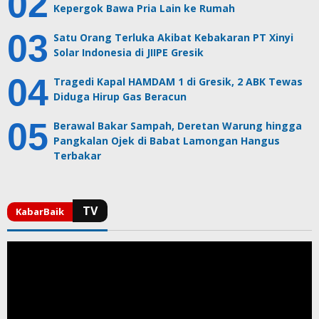
Kepergok Bawa Pria Lain ke Rumah
Satu Orang Terluka Akibat Kebakaran PT Xinyi
Solar Indonesia di JIIPE Gresik
Tragedi Kapal HAMDAM 1 di Gresik, 2 ABK Tewas
Diduga Hirup Gas Beracun
Berawal Bakar Sampah, Deretan Warung hingga
Pangkalan Ojek di Babat Lamongan Hangus
Terbakar