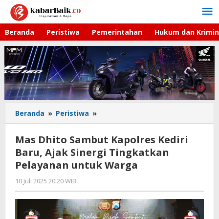
Lewati
ke
konten
Beranda
Peristiwa
Pemerintahan
Hukum dan Krimin
Beranda
»
Peristiwa
»
Mas
Dhito
Sambut
Mas Dhito Sambut Kapolres Kediri
Kapolres
Baru, Ajak Sinergi Tingkatkan
Kediri
Pelayanan untuk Warga
Baru,
Ajak
10 Juli 2025 20:20 WIB
oleh
Sinergi
Imam
Tingkatkan
WD
Pelayanan
untuk