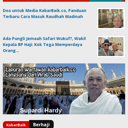
Doa untuk Media KabarBaik.co, Panduan
Terbaru Cara Masuk Raudhah Madinah
Ada Pungli Jemaah Safari Wukuf?, Wakil
Kepala BP Haji: Kok Tega Memperdaya
Orang…