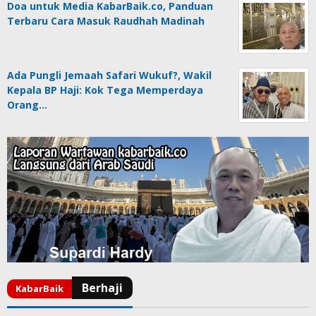
Doa untuk Media KabarBaik.co, Panduan
Terbaru Cara Masuk Raudhah Madinah
Ada Pungli Jemaah Safari Wukuf?, Wakil
Kepala BP Haji: Kok Tega Memperdaya
Orang…