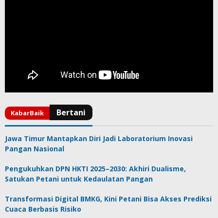
Jawa Timur Mantapkan Diri Jadi Laboratorium Inovasi
Pangan Nasional
Pengukuhkan DPN HKTI 2025–2030: Akhiri Dualisme,
Satukan Petani untuk Kedaulatan Pangan
Transformasi Digital BMKG, Kini Petani Bisa Akses Prediksi
Cuaca Berbasis Risiko