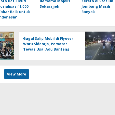
Kota Batu Ikuti
Bersama Majelis
Kereta di Stasiun
osialisasi ‘1.000
Sokarajjeh
Jombang Masih
Kabar Baik untuk
Banyak
Indonesia’
Gagal Salip Mobil di Flyover
Waru Sidoarjo, Pemotor
Tewas Usai Adu Banteng
dengan Fortuner
View More