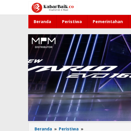
Lewati
ke
konten
Beranda
Peristiwa
Pemerintahan
Beranda
»
Peristiwa
»
Pawai