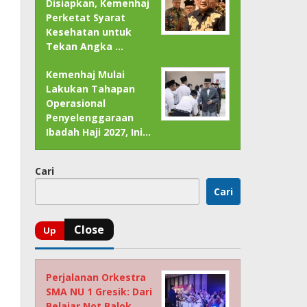
Disiapkan, Kemenhaj
Perketat Syarat
Kesehatan untuk
Tekan Angka …
Kemenhaj Mulai
Lakukan Tahapan
Operasional
Penyelenggaraan
Ibadah Haji 2027, Ini…
Cari
Cari
Perjalanan Orkestra
SMA NU 1 Gresik: Dari
Belajar Not Balok