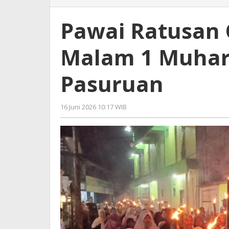
Ratusan
Obor
Pawai Ratusan
Meriahkan
Malam
Malam 1 Muharr
1
Muharram
1448
Pasuruan
Hijriah
di
Pasuruan
16 Juni 2026 10:17 WIB
oleh
Gagah
Saputra