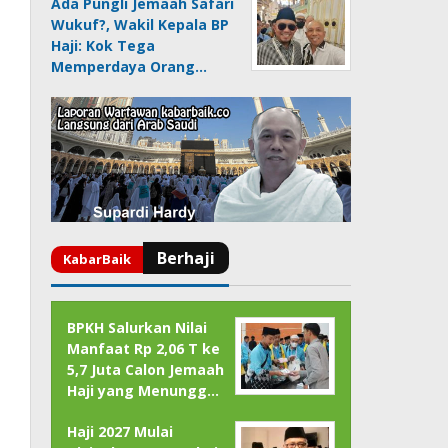
Ada Pungli Jemaah Safari
Wukuf?, Wakil Kepala BP
Haji: Kok Tega
Memperdaya Orang…
BPKH Salurkan Nilai
Manfaat Rp 2,06 T ke
5,7 Juta Calon Jemaah
Haji yang Menungg…
Haji 2027 Mulai