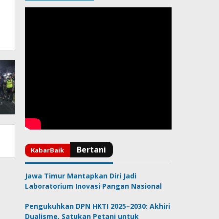
Jawa Timur Mantapkan Diri Jadi
Laboratorium Inovasi Pangan Nasional
Pengukuhkan DPN HKTI 2025–2030: Akhiri
Dualisme, Satukan Petani untuk