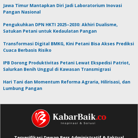
Jawa Timur Mantapkan Diri Jadi Laboratorium Inovasi
Pangan Nasional
Pengukuhkan DPN HKTI 2025–2030: Akhiri Dualisme,
Satukan Petani untuk Kedaulatan Pangan
Transformasi Digital BMKG, Kini Petani Bisa Akses Prediksi
Cuaca Berbasis Risiko
IPB Dorong Produktivitas Petani Lewat Ekspedisi Patriot,
Salurkan Benih Unggul di Kawasan Transmigrasi
Hari Tani dan Momentum Reforma Agraria, Hilirisasi, dan
Lumbung Pangan
Terverifikasi Dewan Pers Administratif & Faktual