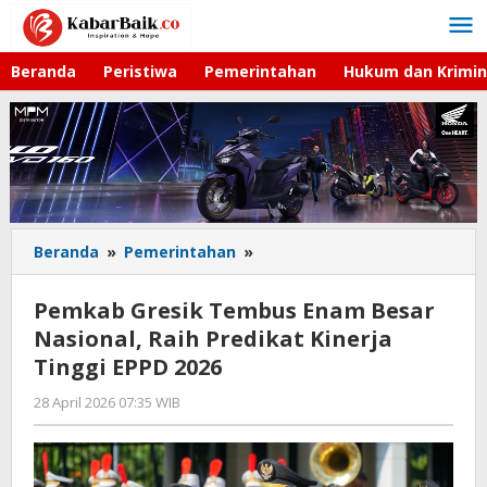
Lewati
ke
konten
Beranda
Peristiwa
Pemerintahan
Hukum dan Krimin
Beranda
»
Pemerintahan
»
Pemkab
Gresik
Tembus
Pemkab Gresik Tembus Enam Besar
Enam
Nasional, Raih Predikat Kinerja
Besar
Tinggi EPPD 2026
Nasional,
Raih
28 April 2026 07:35 WIB
oleh
Predikat
Andika
Kinerja
DP
Tinggi
EPPD