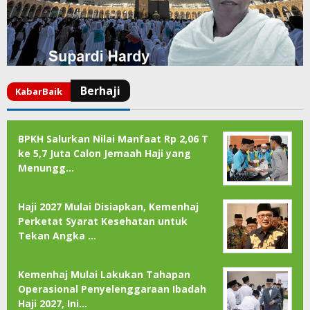
BPKH Salurkan Nilai Manfaat Rp 2,06 T
ke 5,7 Juta Calon Jemaah Haji yang
Menungg…
Haji 2027 Mulai Disiapkan, Kemenhaj
Perketat Syarat Kesehatan untuk
Tekan Angka …
Kemenhaj Mulai Lakukan Tahapan
Operasional Penyelenggaraan Ibadah
Haji 2027, Ini…