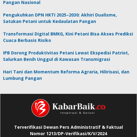
Pangan Nasional
Pengukuhkan DPN HKTI 2025–2030: Akhiri Dualisme,
Satukan Petani untuk Kedaulatan Pangan
Transformasi Digital BMKG, Kini Petani Bisa Akses Prediksi
Cuaca Berbasis Risiko
IPB Dorong Produktivitas Petani Lewat Ekspedisi Patriot,
Salurkan Benih Unggul di Kawasan Transmigrasi
Hari Tani dan Momentum Reforma Agraria, Hilirisasi, dan
Lumbung Pangan
Terverifikasi Dewan Pers Administratif & Faktual
Nomor 1213/DP-Verifikasi/K/V/2024