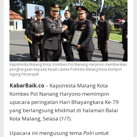
dan
Pelayanan
Masyarakat
Kapolresta Malang Kota, Kombes Pol Nanang Haryono memberikan
penghargaan kepada Kasat Lantas Polresta Malang Kota Kompol
Agung Fitransyah
KabarBaik.co
– Kapolresta Malang Kota
Kombes Pol Nanang Haryono memimpin
upacara peringatan Hari Bhayangkara Ke-79
yang berlangsung khidmat di halaman Balai
Kota Malang, Selasa (1/7).
Upacara ini mengusung tema
Polri untuk