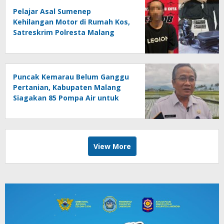
Pelajar Asal Sumenep
Kehilangan Motor di Rumah Kos,
Satreskrim Polresta Malang
Kota Ringkus Pelaku Curanmor
Puncak Kemarau Belum Ganggu
Pertanian, Kabupaten Malang
Siagakan 85 Pompa Air untuk
Antisipasi Kekeringan
View More