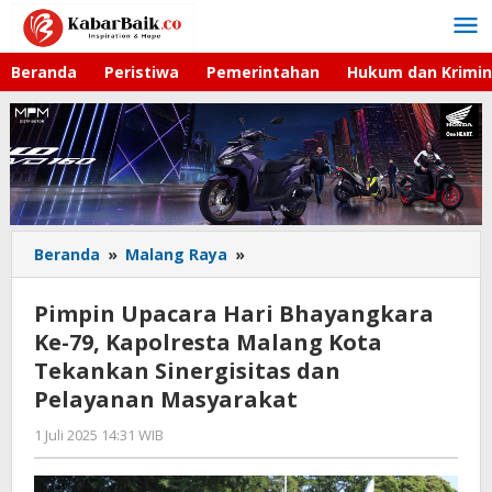
Lewati
ke
konten
Beranda
Peristiwa
Pemerintahan
Hukum dan Krimin
Beranda
»
Malang Raya
»
Pimpin
Upacara
Hari
Pimpin Upacara Hari Bhayangkara
Bhayangkara
Ke-79, Kapolresta Malang Kota
Ke-
Tekankan Sinergisitas dan
79,
Kapolresta
Pelayanan Masyarakat
Malang
1 Juli 2025 14:31 WIB
oleh
Kota
Gagah
Tekankan
Saputra
Sinergisitas