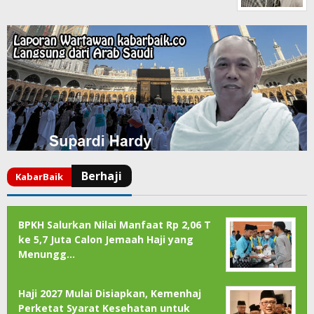
BPKH Salurkan Nilai Manfaat Rp 2,06 T
ke 5,7 Juta Calon Jemaah Haji yang
Menungg…
Haji 2027 Mulai Disiapkan, Kemenhaj
Perketat Syarat Kesehatan untuk