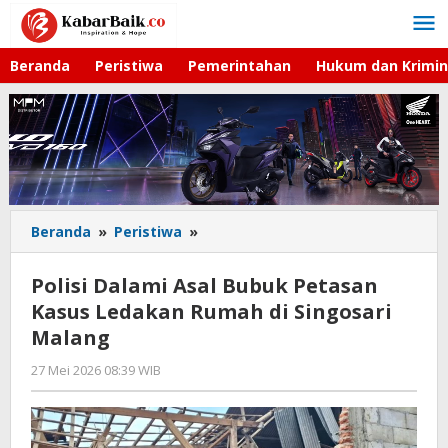
Lewati
ke
konten
Beranda
Peristiwa
Pemerintahan
Hukum dan Krimin
Beranda
»
Peristiwa
»
Polisi
Dalami
Asal
Polisi Dalami Asal Bubuk Petasan
Bubuk
Kasus Ledakan Rumah di Singosari
Petasan
Malang
Kasus
Ledakan
27 Mei 2026 08:39 WIB
oleh
Rumah
Imam
di
WD
Singosari
Malang