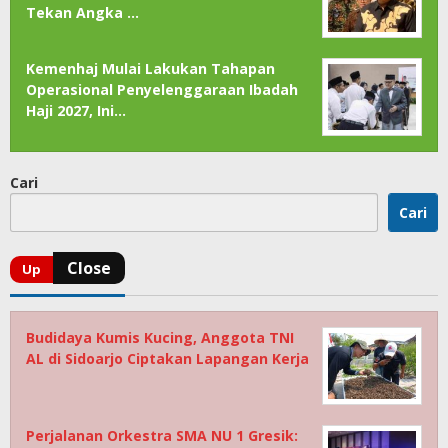
Tekan Angka …
Kemenhaj Mulai Lakukan Tahapan
Operasional Penyelenggaraan Ibadah
Haji 2027, Ini…
Cari
Cari
Budidaya Kumis Kucing, Anggota TNI
AL di Sidoarjo Ciptakan Lapangan Kerja
Perjalanan Orkestra SMA NU 1 Gresik: