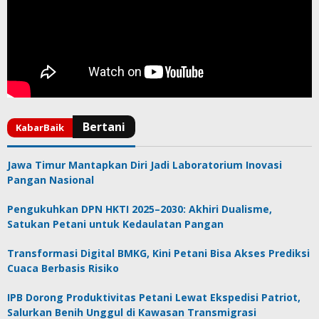
Jawa Timur Mantapkan Diri Jadi Laboratorium Inovasi
Pangan Nasional
Pengukuhkan DPN HKTI 2025–2030: Akhiri Dualisme,
Satukan Petani untuk Kedaulatan Pangan
Transformasi Digital BMKG, Kini Petani Bisa Akses Prediksi
Cuaca Berbasis Risiko
IPB Dorong Produktivitas Petani Lewat Ekspedisi Patriot,
Salurkan Benih Unggul di Kawasan Transmigrasi