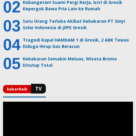
Kebangetan! Suami Pergi Kerja, Istri di Gresik
Kepergok Bawa Pria Lain ke Rumah
Satu Orang Terluka Akibat Kebakaran PT Xinyi
Solar Indonesia di JIIPE Gresik
Tragedi Kapal HAMDAM 1 di Gresik, 2 ABK Tewas
Diduga Hirup Gas Beracun
Kebakaran Semakin Meluas, Wisata Bromo
Ditutup Total