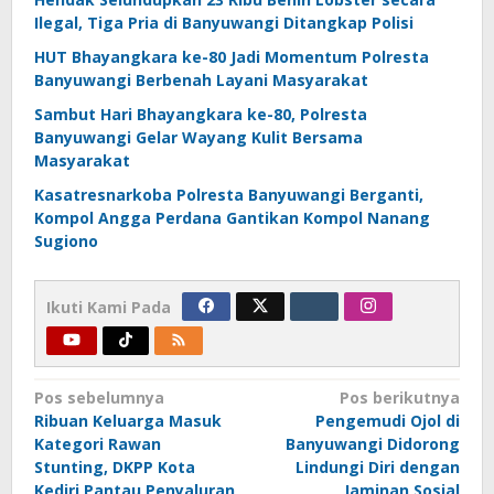
Ilegal, Tiga Pria di Banyuwangi Ditangkap Polisi
HUT Bhayangkara ke-80 Jadi Momentum Polresta
Banyuwangi Berbenah Layani Masyarakat
Sambut Hari Bhayangkara ke-80, Polresta
Banyuwangi Gelar Wayang Kulit Bersama
Masyarakat
Kasatresnarkoba Polresta Banyuwangi Berganti,
Kompol Angga Perdana Gantikan Kompol Nanang
Sugiono
Ikuti Kami Pada
Navigasi
Pos sebelumnya
Pos berikutnya
Ribuan Keluarga Masuk
Pengemudi Ojol di
pos
Kategori Rawan
Banyuwangi Didorong
Stunting, DKPP Kota
Lindungi Diri dengan
Kediri Pantau Penyaluran
Jaminan Sosial