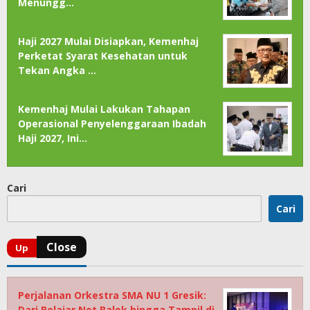
Menungg…
Haji 2027 Mulai Disiapkan, Kemenhaj
Perketat Syarat Kesehatan untuk
Tekan Angka …
Kemenhaj Mulai Lakukan Tahapan
Operasional Penyelenggaraan Ibadah
Haji 2027, Ini…
Cari
Cari
Perjalanan Orkestra SMA NU 1 Gresik:
Dari Belajar Not Balok hingga Tampil di