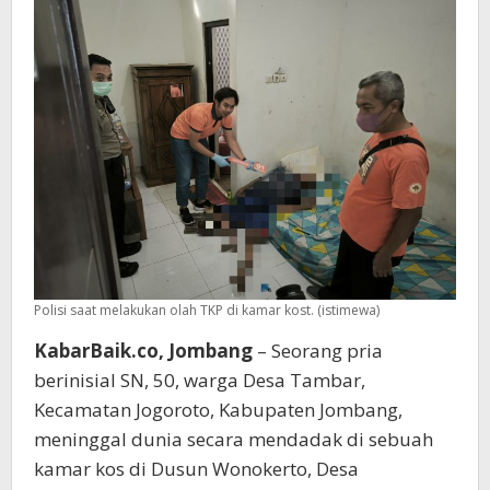
Usai
Bertemu
Teman
Wanita
Polisi saat melakukan olah TKP di kamar kost. (istimewa)
KabarBaik.co, Jombang
– Seorang pria
berinisial SN, 50, warga Desa Tambar,
Kecamatan Jogoroto, Kabupaten Jombang,
meninggal dunia secara mendadak di sebuah
kamar kos di Dusun Wonokerto, Desa