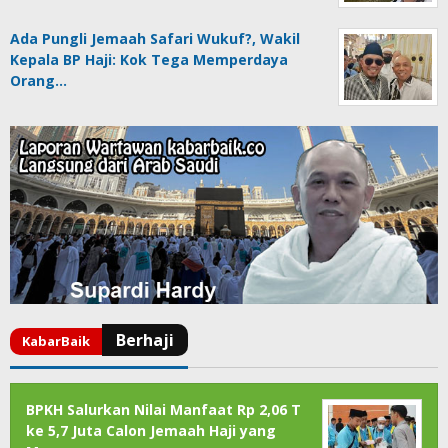
Ada Pungli Jemaah Safari Wukuf?, Wakil
Kepala BP Haji: Kok Tega Memperdaya
Orang…
BPKH Salurkan Nilai Manfaat Rp 2,06 T
ke 5,7 Juta Calon Jemaah Haji yang