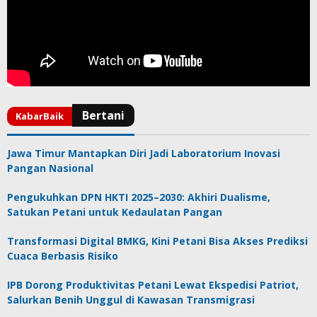
Jawa Timur Mantapkan Diri Jadi Laboratorium Inovasi
Pangan Nasional
Pengukuhkan DPN HKTI 2025–2030: Akhiri Dualisme,
Satukan Petani untuk Kedaulatan Pangan
Transformasi Digital BMKG, Kini Petani Bisa Akses Prediksi
Cuaca Berbasis Risiko
IPB Dorong Produktivitas Petani Lewat Ekspedisi Patriot,
Salurkan Benih Unggul di Kawasan Transmigrasi