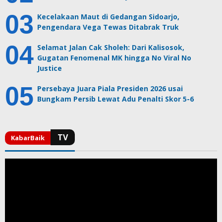
Kecelakaan Maut di Gedangan Sidoarjo,
Pengendara Vega Tewas Ditabrak Truk
Selamat Jalan Cak Sholeh: Dari Kalisosok,
Gugatan Fenomenal MK hingga No Viral No
Justice
Persebaya Juara Piala Presiden 2026 usai
Bungkam Persib Lewat Adu Penalti Skor 5-6