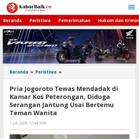
Lewati
ke
konten
Beranda
Peristiwa
Pemerintahan
Hukum dan Krimin
Beranda
»
Peristiwa
»
Pria
Jogoroto
Tewas
Pria Jogoroto Tewas Mendadak di
Mendadak
Kamar Kos Peterongan, Diduga
di
Serangan Jantung Usai Bertemu
Kamar
Kos
Teman Wanita
Peterongan,
1 Juli 2026 17:44 WIB
oleh
Diduga
Gagah
Serangan
Saputra
Jantung