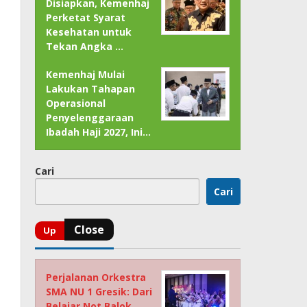
Disiapkan, Kemenhaj
Perketat Syarat
Kesehatan untuk
Tekan Angka …
Kemenhaj Mulai
Lakukan Tahapan
Operasional
Penyelenggaraan
Ibadah Haji 2027, Ini…
Cari
Cari
Perjalanan Orkestra
SMA NU 1 Gresik: Dari
Belajar Not Balok