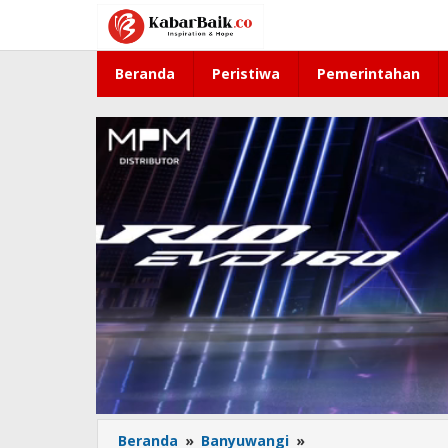
Lewati
ke
konten
Beranda
Peristiwa
Pemerintahan
Beranda
»
Banyuwangi
»
Pusing