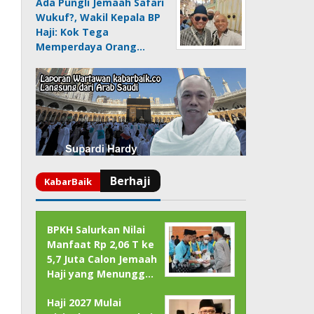
Ada Pungli Jemaah Safari
Wukuf?, Wakil Kepala BP
Haji: Kok Tega
Memperdaya Orang…
BPKH Salurkan Nilai
Manfaat Rp 2,06 T ke
5,7 Juta Calon Jemaah
Haji yang Menungg…
Haji 2027 Mulai