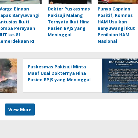
Warga Binaan
Dokter Puskesmas
Punya Capaian
Lapas Banyuwangi
Pakisaji Malang
Positif, Komnas
Antusias Ikuti
Ternyata Ikut Hina
HAM Usulkan
Lomba Perayaan
Pasien BPJS yang
Banyuwangi Ikut
HUT ke-81
Meninggal
Penilaian HAM
Kemerdekaan RI
Nasional
Puskesmas Pakisaji Minta
Maaf Usai Dokternya Hina
Pasien BPJS yang Meninggal
View More