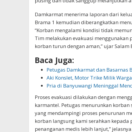
pusing dan tidak sanggup melanjutkan ak
Damkarmat menerima laporan dari keluar
Brama 1 kemudian diberangkatkan menuju
“Korban mengalami kondisi tidak memungk
Tim melakukan evakuasi menggunakan p
korban turun dengan aman,” ujar Salam 
Baca Juga:
Petugas Damkarmat dan Basarnas 
Aki Konslet, Motor Trike Milik War
Pria di Banyuwangi Meninggal Men
Proses evakuasi dilakukan dengan menggu
karmantel. Petugas menurunkan korban s
yang mendampingi proses penurunan melal
korban langsung kami serahkan kepada
penanganan medis lebih lanjut,” jelasnya