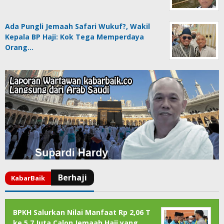
Ada Pungli Jemaah Safari Wukuf?, Wakil
Kepala BP Haji: Kok Tega Memperdaya
Orang…
BPKH Salurkan Nilai Manfaat Rp 2,06 T
ke 5,7 Juta Calon Jemaah Haji yang