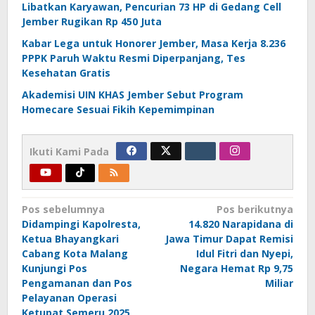
Libatkan Karyawan, Pencurian 73 HP di Gedang Cell
Jember Rugikan Rp 450 Juta
Kabar Lega untuk Honorer Jember, Masa Kerja 8.236
PPPK Paruh Waktu Resmi Diperpanjang, Tes
Kesehatan Gratis
Akademisi UIN KHAS Jember Sebut Program
Homecare Sesuai Fikih Kepemimpinan
Ikuti Kami Pada
Navigasi
Pos sebelumnya
Pos berikutnya
Didampingi Kapolresta,
14.820 Narapidana di
pos
Ketua Bhayangkari
Jawa Timur Dapat Remisi
Cabang Kota Malang
Idul Fitri dan Nyepi,
Kunjungi Pos
Negara Hemat Rp 9,75
Pengamanan dan Pos
Miliar
Pelayanan Operasi
Ketupat Semeru 2025