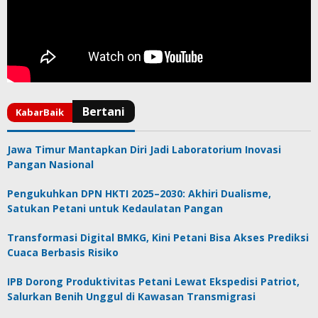
Jawa Timur Mantapkan Diri Jadi Laboratorium Inovasi
Pangan Nasional
Pengukuhkan DPN HKTI 2025–2030: Akhiri Dualisme,
Satukan Petani untuk Kedaulatan Pangan
Transformasi Digital BMKG, Kini Petani Bisa Akses Prediksi
Cuaca Berbasis Risiko
IPB Dorong Produktivitas Petani Lewat Ekspedisi Patriot,
Salurkan Benih Unggul di Kawasan Transmigrasi