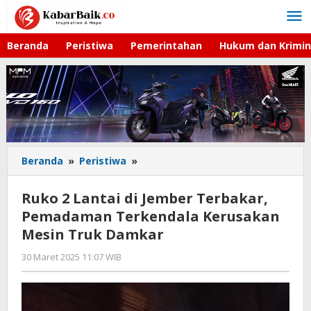
Lewati
ke
konten
Beranda
Peristiwa
Pemerintahan
Hukum dan Krimin
Beranda
»
Peristiwa
»
Ruko
2
Lantai
Ruko 2 Lantai di Jember Terbakar,
di
Pemadaman Terkendala Kerusakan
Jember
Mesin Truk Damkar
Terbakar,
Pemadaman
30 Maret 2025 11:07 WIB
oleh
Terkendala
Andika
Kerusakan
DP
Mesin
Truk