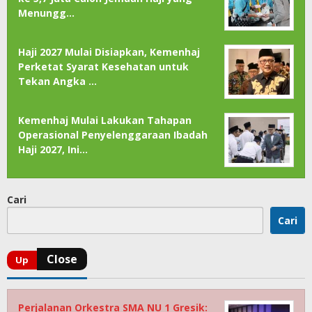
Menungg…
Haji 2027 Mulai Disiapkan, Kemenhaj
Perketat Syarat Kesehatan untuk
Tekan Angka …
Kemenhaj Mulai Lakukan Tahapan
Operasional Penyelenggaraan Ibadah
Haji 2027, Ini…
Cari
Cari
Perjalanan Orkestra SMA NU 1 Gresik: