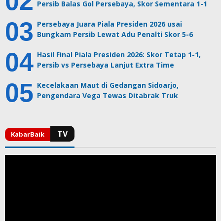
Persib Balas Gol Persebaya, Skor Sementara 1-1
Persebaya Juara Piala Presiden 2026 usai
Bungkam Persib Lewat Adu Penalti Skor 5-6
Hasil Final Piala Presiden 2026: Skor Tetap 1-1,
Persib vs Persebaya Lanjut Extra Time
Kecelakaan Maut di Gedangan Sidoarjo,
Pengendara Vega Tewas Ditabrak Truk