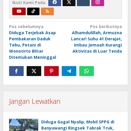
Ikuti Kami Pada
Navigasi
Pos sebelumnya
Pos berikutnya
Diduga Terjebak Asap
Alhamdulillah, Armuzna
pos
Pembakaran Daduk
Lancar! Suhu 41 Derajat,
Tebu, Petani di
Imbau Jemaah Kurangi
Wonotirto Blitar
Aktivitas di Luar Tenda
Ditemukan Meninggal
Jangan Lewatkan
Diduga Gagal Nyalip, Mobil SPPG di
Banyuwangi Ringsek Tabrak Truk,