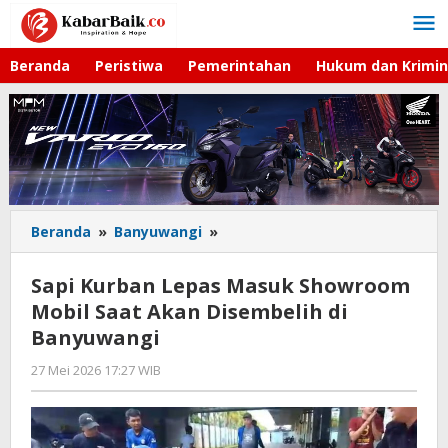
Lewati
ke
konten
Beranda
Peristiwa
Pemerintahan
Hukum dan Krimin
Beranda
»
Banyuwangi
»
Sapi
Kurban
Lepas
Sapi Kurban Lepas Masuk Showroom
Masuk
Mobil Saat Akan Disembelih di
Showroom
Banyuwangi
Mobil
Saat
27 Mei 2026 17:27 WIB
oleh
Akan
Faisal
Disembelih
di
Banyuwangi