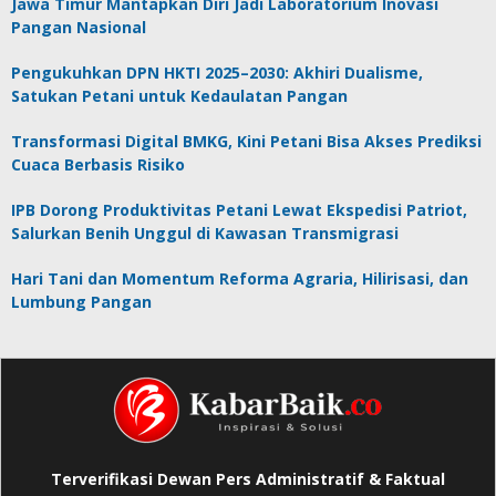
Jawa Timur Mantapkan Diri Jadi Laboratorium Inovasi
Pangan Nasional
Pengukuhkan DPN HKTI 2025–2030: Akhiri Dualisme,
Satukan Petani untuk Kedaulatan Pangan
Transformasi Digital BMKG, Kini Petani Bisa Akses Prediksi
Cuaca Berbasis Risiko
IPB Dorong Produktivitas Petani Lewat Ekspedisi Patriot,
Salurkan Benih Unggul di Kawasan Transmigrasi
Hari Tani dan Momentum Reforma Agraria, Hilirisasi, dan
Lumbung Pangan
Terverifikasi Dewan Pers Administratif & Faktual