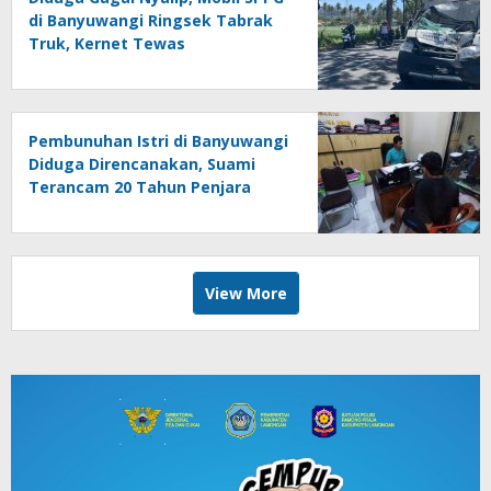
di Banyuwangi Ringsek Tabrak
Truk, Kernet Tewas
Pembunuhan Istri di Banyuwangi
Diduga Direncanakan, Suami
Terancam 20 Tahun Penjara
View More