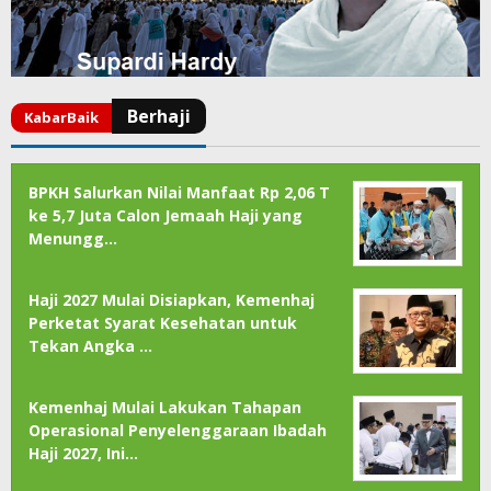
BPKH Salurkan Nilai Manfaat Rp 2,06 T
ke 5,7 Juta Calon Jemaah Haji yang
Menungg…
Haji 2027 Mulai Disiapkan, Kemenhaj
Perketat Syarat Kesehatan untuk
Tekan Angka …
Kemenhaj Mulai Lakukan Tahapan
Operasional Penyelenggaraan Ibadah
Haji 2027, Ini…