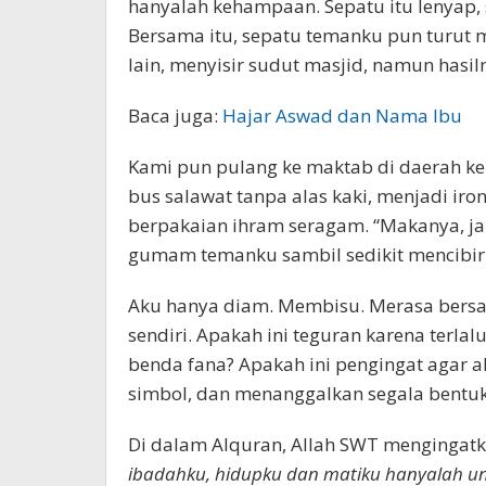
hanyalah kehampaan. Sepatu itu lenyap,
Bersama itu, sepatu temanku pun turut 
lain, menyisir sudut masjid, namun hasiln
Baca juga:
Hajar Aswad dan Nama Ibu
Kami pun pulang ke maktab di daerah ke
bus salawat tanpa alas kaki, menjadi iro
berpakaian ihram seragam. “Makanya, jan
gumam temanku sambil sedikit mencibir
Aku hanya diam. Membisu. Merasa bersal
sendiri. Apakah ini teguran karena terl
benda fana? Apakah ini pengingat agar a
simbol, dan menanggalkan segala bentuk
Di dalam Alquran, Allah SWT mengingat
ibadahku, hidupku dan matiku hanyalah unt