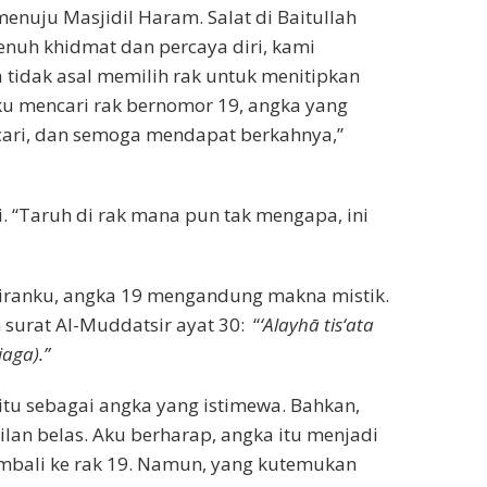
enuju Masjidil Haram. Salat di Baitullah
enuh khidmat dan percaya diri, kami
 tidak asal memilih rak untuk menitipkan
Aku mencari rak bernomor 19, angka yang
cari, dan semoga mendapat berkahnya,”
. “Taruh di rak mana pun tak mengapa, ini
kiranku, angka 19 mengandung makna mistik.
surat Al-Muddatsir ayat 30: “
‘Alayhā tis‘ata
aga).”
itu sebagai angka yang istimewa. Bahkan,
lan belas. Aku berharap, angka itu menjadi
embali ke rak 19. Namun, yang kutemukan