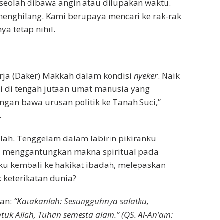
 seolah dibawa angin atau dilupakan waktu.
menghilang. Kami berupaya mencari ke rak-rak
ya tetap nihil.
rja (Daker) Makkah dalam kondisi
nyeker
. Naik
ni di tengah jutaan umat manusia yang
gan bawa urusan politik ke Tanah Suci,”
.
ah. Tenggelam dalam labirin pikiranku
alu menggantungkan makna spiritual pada
ku kembali ke hakikat ibadah, melepaskan
 keterikatan dunia?
kan:
“Katakanlah: Sesungguhnya salatku,
uk Allah, Tuhan semesta alam.” (QS. Al-An’am: