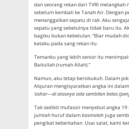
dan seorang rekan dari TVRI melangkah m
sebelum kembali ke Tanah Air. Dengan p
menanggalkan sepatu di rak. Aku sengaja
sepatu yang sebetulnya tidak baru itu. 
bagiku bukan kebetulan. “Biar mudah di
kataku pada sang rekan itu.
Temanku yang lebih senior itu menimpali
Baitullah (rumah Allah).”
Namun, aku tetap bersikukuh. Dalam pi
Alquran mengisyaratkan angka ini dalam 
‘ashar—di atasnya ada sembilan belas (penj
Tak sedikit mufassir menyebut angka 19 
jumlah huruf dalam
basmalah
juga sembi
pengikat keberkahan. Usai salat, kami k