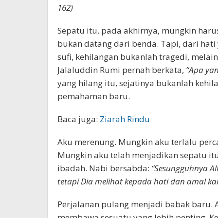
162)
Sepatu itu, pada akhirnya, mungkin haru
bukan datang dari benda. Tapi, dari hati
sufi, kehilangan bukanlah tragedi, mel
Jalaluddin Rumi pernah berkata,
“Apa yan
yang hilang itu, sejatinya bukanlah keh
pemahaman baru.
Baca juga:
Ziarah Rindu
Aku merenung. Mungkin aku terlalu perc
Mungkin aku telah menjadikan sepatu it
ibadah. Nabi bersabda:
“Sesungguhnya All
tetapi Dia melihat kepada hati dan amal kal
Perjalanan pulang menjadi babak baru. 
membawa sesuatu yang lebih penting. Ke