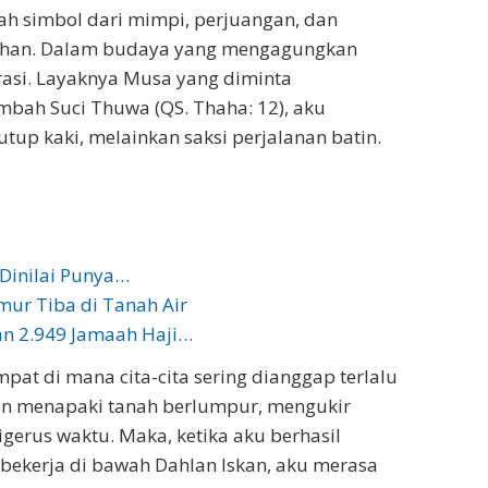
lah simbol dari mimpi, perjuangan, dan
ahan. Dalam budaya yang mengagungkan
arasi. Layaknya Musa yang diminta
bah Suci Thuwa (QS. Thaha: 12), aku
up kaki, melainkan saksi perjalanan batin.
 Dinilai Punya…
mur Tiba di Tanah Air
n 2.949 Jamaah Haji…
pat di mana cita-cita sering dianggap terlalu
an menapaki tanah berlumpur, mengukir
erus waktu. Maka, ketika aku berhasil
bekerja di bawah Dahlan Iskan, aku merasa