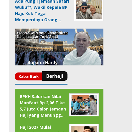
Ada Pungli Jemaah Safari
Wukuf?, Wakil Kepala BP
Haji: Kok Tega
Memperdaya Orang…
BPKH Salurkan Nilai
Manfaat Rp 2,06 T ke
5,7 Juta Calon Jemaah
Haji yang Menungg…
Haji 2027 Mulai