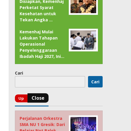
Disiapkan, Kemenhaj
Perketat Syarat
Kesehatan untuk
Tekan Angka …
Kemenhaj Mulai
Lakukan Tahapan
Operasional
Penyelenggaraan
Ibadah Haji 2027, Ini…
Cari
Cari
Perjalanan Orkestra
SMA NU 1 Gresik: Dari
Belajar Not Balok