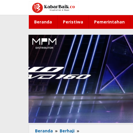
Lewati
ke
konten
Beranda
Peristiwa
Pemerintahan
Beranda
»
Berhaji
»
Sepatu