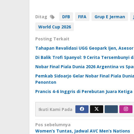
Ditag
DFB
FIFA
Grup E Jerman
World Cup 2026
Posting Terkait
Tahapan Revalidasi UGG Geopark Ijen, Asesor 
Di Balik Trofi Spanyol: 9 Cerita Tersembunyi da
Nobar Final Piala Dunia 2026 Argentina vs Sp
Pemkab Sidoarjo Gelar Nobar Final Piala Dun
Penonton
Prancis 4-6 Inggris di Perebutan Juara Ketig
Ikuti Kami Pada
Navigasi
Pos sebelumnya
Women’s Tuntas, Jadwal AVC Men’s Nations