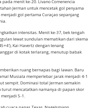
 pada menit ke-20. Livano Comenencia
ertahan Jerman untuk mencetak gol penyama
menjadi gol pertama Curaçao sepanjang
nia.
ngkatkan intensitas. Menit ke-37, bek tengah
ggulan lewat sundulan mematikan dari skema
5+4′), Kai Havertz dengan tenang
langgar di kotak terlarang, menutup babak
mberikan ruang bernapas bagi lawan. Baru
 Jamal Musiala memperlebar jarak menjadi 4-1
ut sempit. Dominasi total Jerman semakin
wn turut mencatatkan namanya di papan skor
menjadi 5-1.
gah cuaca panas Texas, Nagelsmann