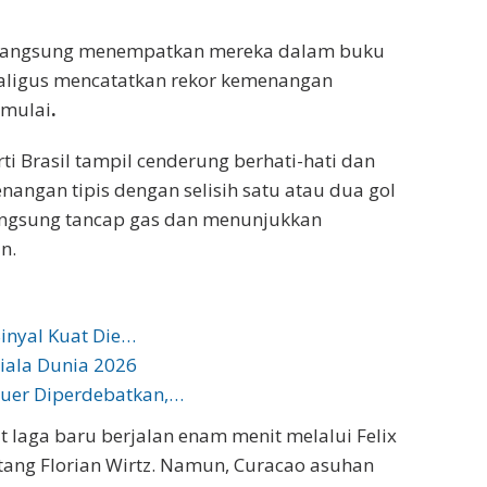
 langsung menempatkan mereka dalam buku
ekaligus mencatatkan rekor kemenangan
imulai
.
ti Brasil tampil cenderung berhati-hati dan
gan tipis dengan selisih satu atau dua gol
langsung tancap gas dan menunjukkan
n.
Sinyal Kuat Die…
Piala Dunia 2026
euer Diperdebatkan,…
 laga baru berjalan enam menit melalui Felix
g Florian Wirtz. Namun, Curacao asuhan