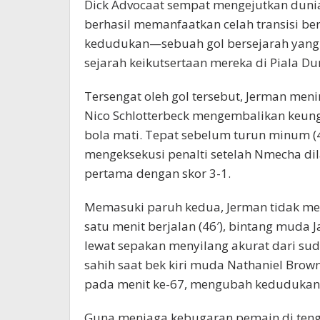
Dick Advocaat sempat mengejutkan dunia
berhasil memanfaatkan celah transisi b
kedudukan—sebuah gol bersejarah yang 
sejarah keikutsertaan mereka di Piala Du
Tersengat oleh gol tersebut, Jerman meni
Nico Schlotterbeck mengembalikan keun
bola mati. Tepat sebelum turun minum (4
mengeksekusi penalti setelah Nmecha di
pertama dengan skor 3-1.
Memasuki paruh kedua, Jerman tidak me
satu menit berjalan (46′), bintang muda
lewat sepakan menyilang akurat dari sud
sahih saat bek kiri muda Nathaniel Bro
pada menit ke-67, mengubah kedudukan 
Guna menjaga kebugaran pemain di ten