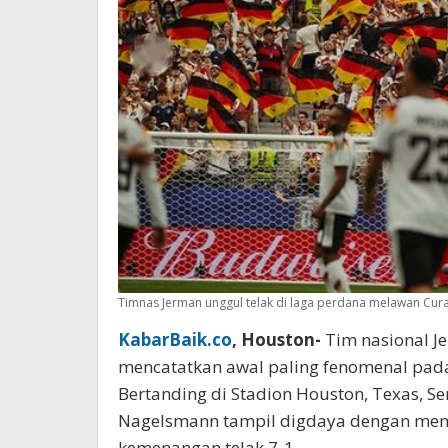
Timnas Jerman unggul telak di laga perdana melawan Curaca
KabarBaik.co
, Houston-
Tim nasional J
mencatatkan awal paling fenomenal pada
Bertanding di Stadion Houston, Texas, Sen
Nagelsmann tampil digdaya dengan meng
kemenangan telak 7-1.