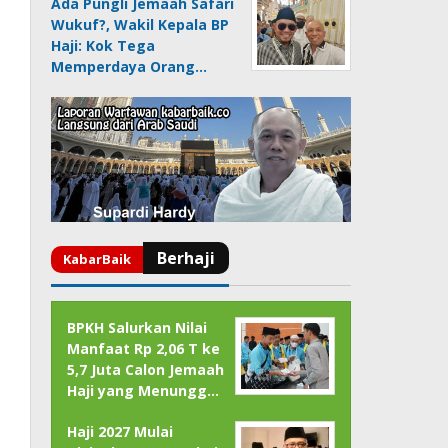
Ada Pungli Jemaah Safari
Wukuf?, Wakil Kepala BP
Haji: Kok Tega
Memperdaya Orang…
BPKH Salurkan Nilai
Manfaat Rp 2,06 T ke
5,7 Juta Calon Jemaah
Haji yang Menungg…
Haji 2027 Mulai