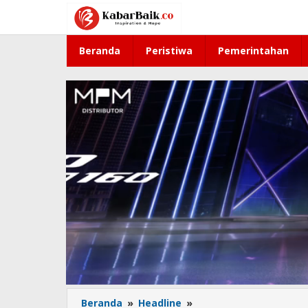
Lewati
ke
konten
Beranda
Peristiwa
Pemerintahan
Beranda
»
Headline
»
Start