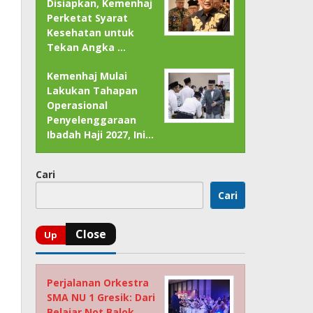
Disiapkan, Kemenhaj
Perketat Syarat
Kesehatan untuk
Tekan Angka …
Kemenhaj Mulai
Lakukan Tahapan
Operasional
Penyelenggaraan
Ibadah Haji 2027, Ini…
Cari
Cari
Perjalanan Orkestra
SMA NU 1 Gresik: Dari
Belajar Not Balok