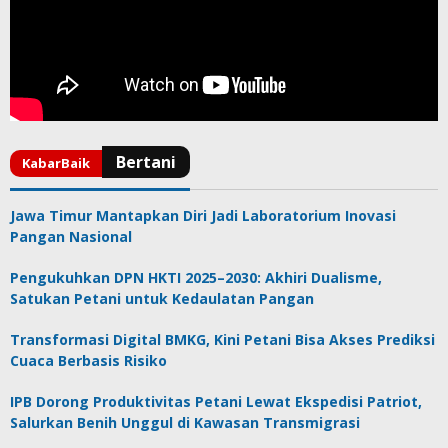
Jawa Timur Mantapkan Diri Jadi Laboratorium Inovasi
Pangan Nasional
Pengukuhkan DPN HKTI 2025–2030: Akhiri Dualisme,
Satukan Petani untuk Kedaulatan Pangan
Transformasi Digital BMKG, Kini Petani Bisa Akses Prediksi
Cuaca Berbasis Risiko
IPB Dorong Produktivitas Petani Lewat Ekspedisi Patriot,
Salurkan Benih Unggul di Kawasan Transmigrasi