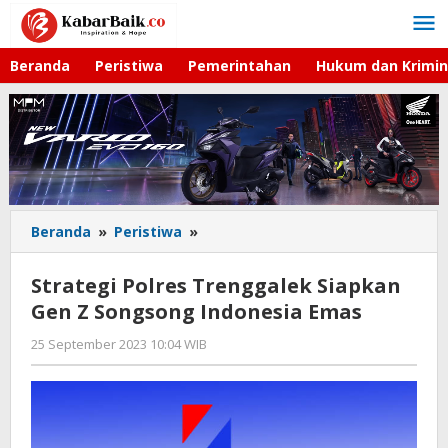
Lewati
ke
konten
Beranda
Peristiwa
Pemerintahan
Hukum dan Krimin
Beranda
»
Peristiwa
»
Strategi
Polres
Trenggalek
Strategi Polres Trenggalek Siapkan
Siapkan
Gen Z Songsong Indonesia Emas
Gen
Z
25 September 2023 10:04 WIB
oleh
Songsong
Kabar
Indonesia
Baik
Emas
02