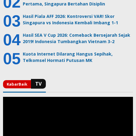
Pertama, Singapura Bertahan Disiplin
Hasil Piala AFF 2026: Kontroversi VAR! Skor
Singapura vs Indonesia Kembali Imbang 1-1
Hasil SEA V Cup 2026: Comeback Bersejarah Sejak
2019! Indonesia Tumbangkan Vietnam 3-2
Kuota Internet Dilarang Hangus Sepihak,
Telkomsel Hormati Putusan MK