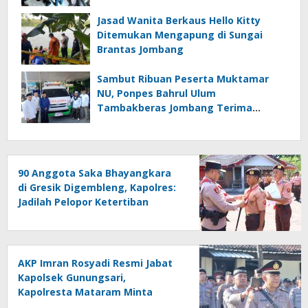
Jasad Wanita Berkaus Hello Kitty
Ditemukan Mengapung di Sungai
Brantas Jombang
Sambut Ribuan Peserta Muktamar
NU, Ponpes Bahrul Ulum
Tambakberas Jombang Terima
Wakaf Dua Ambulans dari YANMU
90 Anggota Saka Bhayangkara
di Gresik Digembleng, Kapolres:
Jadilah Pelopor Ketertiban
AKP Imran Rosyadi Resmi Jabat
Kapolsek Gunungsari,
Kapolresta Mataram Minta
Cepat Beradaptasi