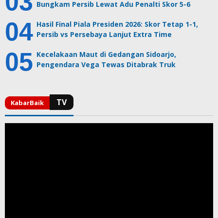
Bungkam Persib Lewat Adu Penalti Skor 5-6
Hasil Final Piala Presiden 2026: Skor Tetap 1-1,
Persib vs Persebaya Lanjut Extra Time
Kecelakaan Maut di Gedangan Sidoarjo,
Pengendara Vega Tewas Ditabrak Truk