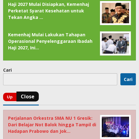
Haji 2027 Mulai Disiapkan, Kemenhaj
Perketat Syarat Kesehatan untuk
Tekan Angka …
Kemenhaj Mulai Lakukan Tahapan
Operasional Penyelenggaraan Ibadah
Haji 2027, Ini…
Cari
Cari
Perjalanan Orkestra SMA NU 1 Gresik:
Dari Belajar Not Balok hingga Tampil di
Hadapan Prabowo dan Jok…