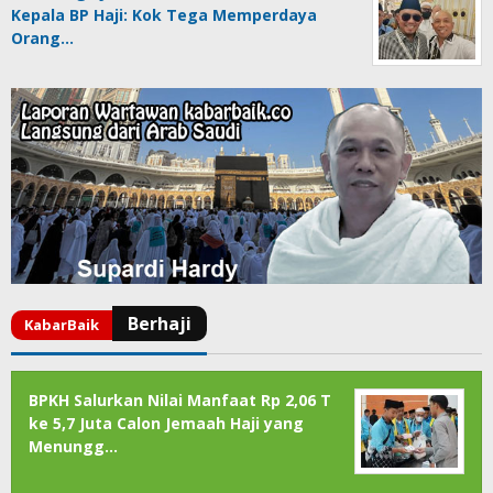
Kepala BP Haji: Kok Tega Memperdaya
Orang…
BPKH Salurkan Nilai Manfaat Rp 2,06 T
ke 5,7 Juta Calon Jemaah Haji yang
Menungg…