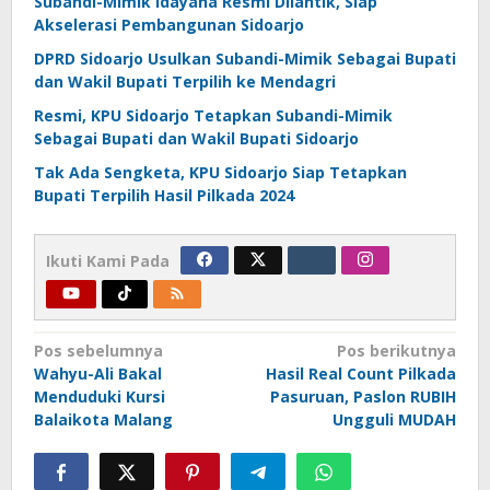
Subandi-Mimik Idayana Resmi Dilantik, Siap
Akselerasi Pembangunan Sidoarjo
DPRD Sidoarjo Usulkan Subandi-Mimik Sebagai Bupati
dan Wakil Bupati Terpilih ke Mendagri
Resmi, KPU Sidoarjo Tetapkan Subandi-Mimik
Sebagai Bupati dan Wakil Bupati Sidoarjo
Tak Ada Sengketa, KPU Sidoarjo Siap Tetapkan
Bupati Terpilih Hasil Pilkada 2024
Ikuti Kami Pada
Navigasi
Pos sebelumnya
Pos berikutnya
Wahyu-Ali Bakal
Hasil Real Count Pilkada
pos
Menduduki Kursi
Pasuruan, Paslon RUBIH
Balaikota Malang
Ungguli MUDAH