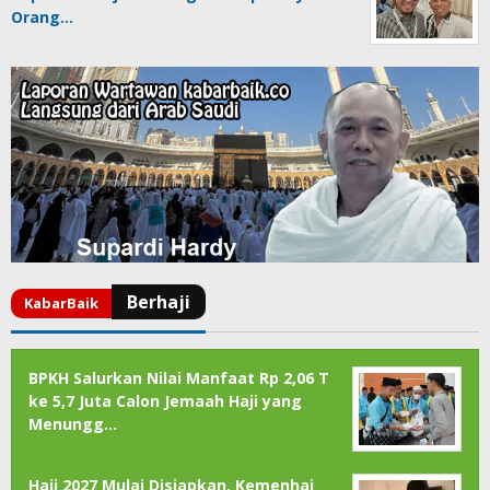
Orang…
BPKH Salurkan Nilai Manfaat Rp 2,06 T
ke 5,7 Juta Calon Jemaah Haji yang
Menungg…
Haji 2027 Mulai Disiapkan, Kemenhaj