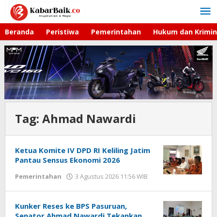
Lewati
ke
konten
Beranda
Peristiwa
Pemerintahan
Hukum dan Krimin
Tag:
Ahmad Nawardi
Ketua Komite IV DPD RI Keliling Jatim
Pantau Sensus Ekonomi 2026
Pemerintahan
3 Agustus 2026 11:56 WIB
oleh
Andika
DP
Kunker Reses ke BPS Pasuruan,
Senator Ahmad Nawardi Tekankan