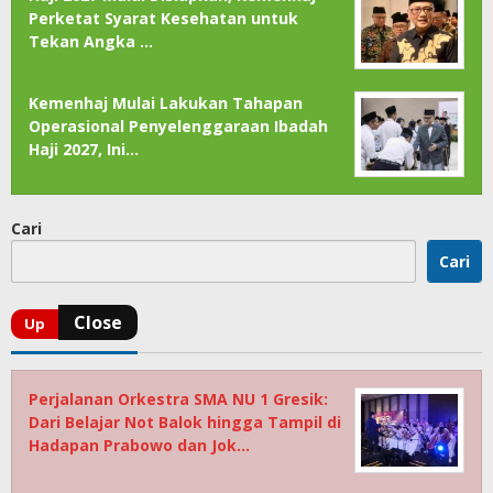
Perketat Syarat Kesehatan untuk
Tekan Angka …
Kemenhaj Mulai Lakukan Tahapan
Operasional Penyelenggaraan Ibadah
Haji 2027, Ini…
Cari
Cari
Perjalanan Orkestra SMA NU 1 Gresik:
Dari Belajar Not Balok hingga Tampil di
Hadapan Prabowo dan Jok…