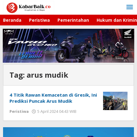
Lewati
ke
konten
Beranda
Peristiwa
Pemerintahan
Hukum dan Krimin
Tag:
arus mudik
4 Titik Rawan Kemacetan di Gresik, Ini
Prediksi Puncak Arus Mudik
Peristiwa
5 April 2024 04:43 WIB
oleh
Andika
DP