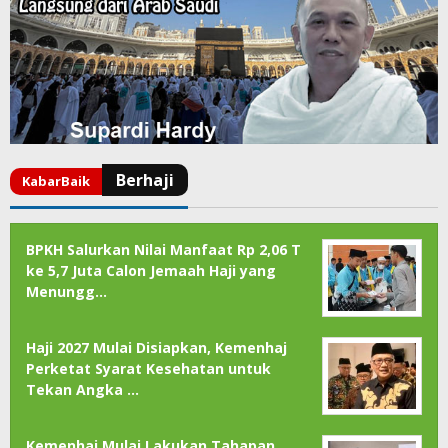
BPKH Salurkan Nilai Manfaat Rp 2,06 T
ke 5,7 Juta Calon Jemaah Haji yang
Menungg…
Haji 2027 Mulai Disiapkan, Kemenhaj
Perketat Syarat Kesehatan untuk
Tekan Angka …
Kemenhaj Mulai Lakukan Tahapan