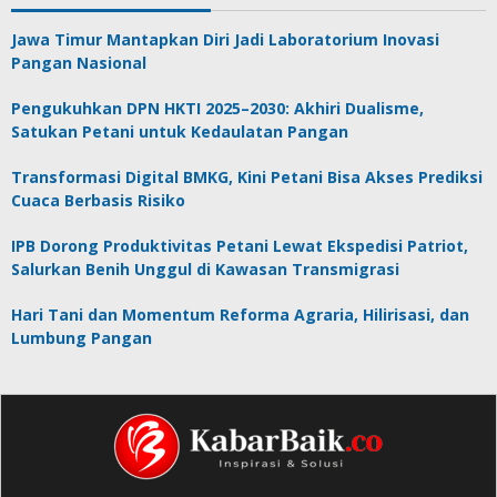
Jawa Timur Mantapkan Diri Jadi Laboratorium Inovasi
Pangan Nasional
Pengukuhkan DPN HKTI 2025–2030: Akhiri Dualisme,
Satukan Petani untuk Kedaulatan Pangan
Transformasi Digital BMKG, Kini Petani Bisa Akses Prediksi
Cuaca Berbasis Risiko
IPB Dorong Produktivitas Petani Lewat Ekspedisi Patriot,
Salurkan Benih Unggul di Kawasan Transmigrasi
Hari Tani dan Momentum Reforma Agraria, Hilirisasi, dan
Lumbung Pangan