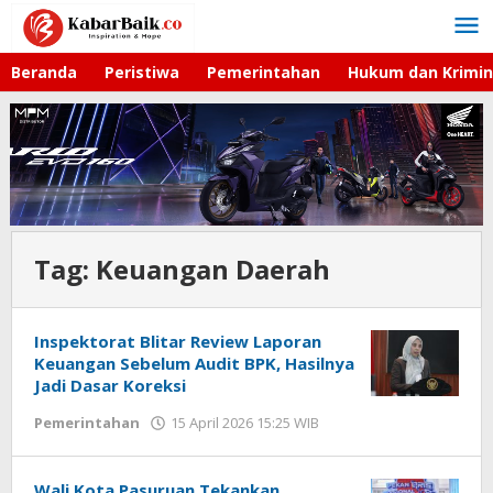
Lewati
ke
konten
Beranda
Peristiwa
Pemerintahan
Hukum dan Krimin
Tag:
Keuangan Daerah
Inspektorat Blitar Review Laporan
Keuangan Sebelum Audit BPK, Hasilnya
Jadi Dasar Koreksi
Pemerintahan
15 April 2026 15:25 WIB
oleh
Faisal
Wali Kota Pasuruan Tekankan