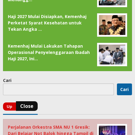
Haji 2027 Mulai Disiapkan, Kemenhaj
Perketat Syarat Kesehatan untuk
Tekan Angka …
Kemenhaj Mulai Lakukan Tahapan
Operasional Penyelenggaraan Ibadah
Haji 2027, Ini…
Cari
Cari
Perjalanan Orkestra SMA NU 1 Gresik:
Dari Belajar Not Balok hingga Tampil di