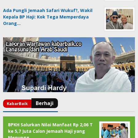
Ada Pungli Jemaah Safari Wukuf?, Wakil
Kepala BP Haji: Kok Tega Memperdaya
Orang…
BPKH Salurkan Nilai Manfaat Rp 2,06 T
ke 5,7 Juta Calon Jemaah Haji yang
Menungg…