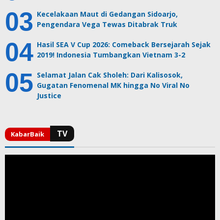
Kecelakaan Maut di Gedangan Sidoarjo,
Pengendara Vega Tewas Ditabrak Truk
Hasil SEA V Cup 2026: Comeback Bersejarah Sejak
2019! Indonesia Tumbangkan Vietnam 3-2
Selamat Jalan Cak Sholeh: Dari Kalisosok,
Gugatan Fenomenal MK hingga No Viral No
Justice