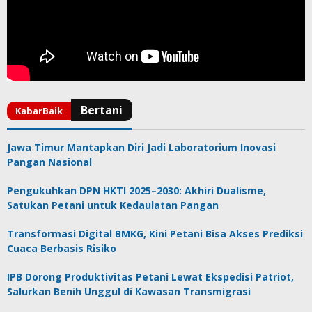
Jawa Timur Mantapkan Diri Jadi Laboratorium Inovasi
Pangan Nasional
Pengukuhkan DPN HKTI 2025–2030: Akhiri Dualisme,
Satukan Petani untuk Kedaulatan Pangan
Transformasi Digital BMKG, Kini Petani Bisa Akses Prediksi
Cuaca Berbasis Risiko
IPB Dorong Produktivitas Petani Lewat Ekspedisi Patriot,
Salurkan Benih Unggul di Kawasan Transmigrasi