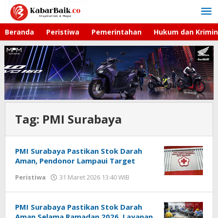
Lewati
ke
konten
Beranda
Peristiwa
Pemerintahan
Hukum dan Krimin
Tag:
PMI Surabaya
PMI Surabaya Pastikan Stok Darah
Aman, Pendonor Lampaui Target
Peristiwa
31 Maret 2026 13:40 WIB
oleh
Gagah
Saputra
PMI Surabaya Pastikan Stok Darah
Aman Selama Ramadan 2026, Layanan