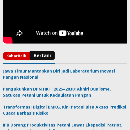
Jawa Timur Mantapkan Diri Jadi Laboratorium Inovasi
Pangan Nasional
Pengukuhkan DPN HKTI 2025–2030: Akhiri Dualisme,
Satukan Petani untuk Kedaulatan Pangan
Transformasi Digital BMKG, Kini Petani Bisa Akses Prediksi
Cuaca Berbasis Risiko
IPB Dorong Produktivitas Petani Lewat Ekspedisi Patriot,