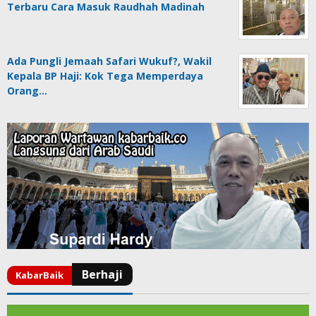
Terbaru Cara Masuk Raudhah Madinah
Ada Pungli Jemaah Safari Wukuf?, Wakil
Kepala BP Haji: Kok Tega Memperdaya
Orang…