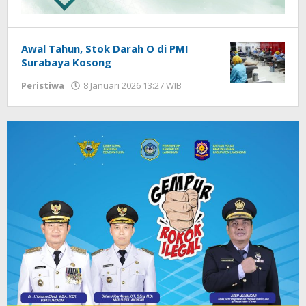
Awal Tahun, Stok Darah O di PMI
Surabaya Kosong
Peristiwa
8 Januari 2026 13:27 WIB
oleh
Gagah
Saputra