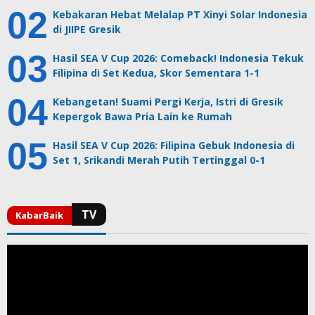
Kebakaran Hebat Melalap PT Xinyi Solar Indonesia
di JIIPE Gresik
Hasil SEA V Cup 2026: Comeback! Indonesia Tekuk
Filipina di Set Kedua, Skor Sementara 1-1
Kebangetan! Suami Pergi Kerja, Istri di Gresik
Kepergok Bawa Pria Lain ke Rumah
Hasil SEA V Cup 2026: Filipina Gebuk Indonesia di
Set 1, Srikandi Merah Putih Tertinggal 0-1