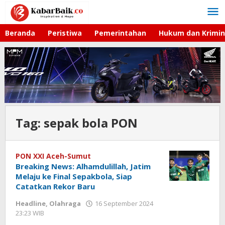
Lewati
ke
konten
Beranda
Peristiwa
Pemerintahan
Hukum dan Krimin
Tag:
sepak bola PON
PON XXI Aceh-Sumut
Breaking News: Alhamdulillah, Jatim
Melaju ke Final Sepakbola, Siap
Catatkan Rekor Baru
Headline
,
Olahraga
16 September 2024
23:23 WIB
oleh
Hardy