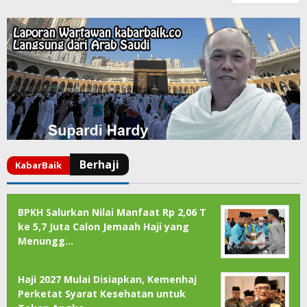
BPKH Salurkan Nilai Manfaat Rp 2,06 T
ke 5,7 Juta Calon Jemaah Haji yang
Menungg…
Haji 2027 Mulai Disiapkan, Kemenhaj
Perketat Syarat Kesehatan untuk