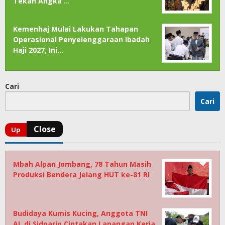
Tekan Angka …
Kemenhaj Mulai Lakukan Tahapan
Operasional Penyelenggaraan Ibadah
Haji 2027, Ini…
Cari
Cari
Mbah Alpan Jombang, 78 Tahun Masih
Produksi Bendera Jelang HUT ke-81 RI
Budidaya Kumis Kucing, Anggota TNI
AL di Sidoarjo Ciptakan Lapangan Kerja