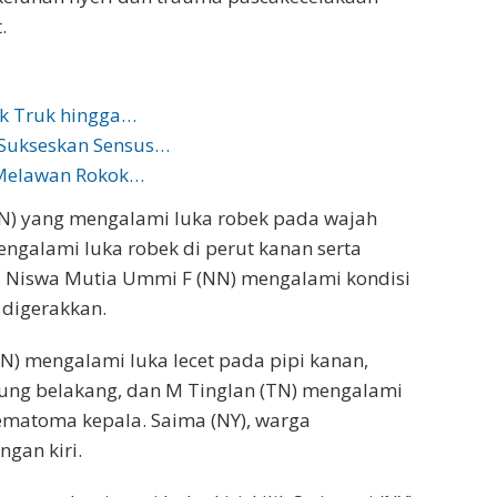
.
k Truk hingga…
 Sukseskan Sensus…
 Melawan Rokok…
AN) yang mengalami luka robek pada wajah
mengalami luka robek di perut kanan serta
a Niswa Mutia Ummi F (NN) mengalami kondisi
 digerakkan.
N) mengalami luka lecet pada pipi kanan,
ng belakang, dan M Tinglan (TN) mengalami
hematoma kepala. Saima (NY), warga
gan kiri.