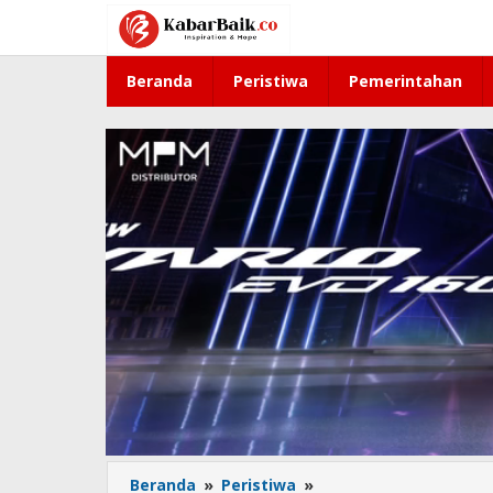
Lewati
ke
konten
Beranda
Peristiwa
Pemerintahan
Beranda
»
Peristiwa
»
Tak