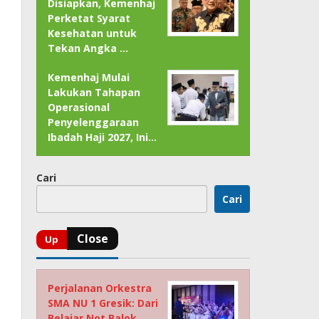
Disiapkan, Kemenhaj
Perketat Syarat
Kesehatan untuk
Tekan Angka …
Kemenhaj Mulai
Lakukan Tahapan
Operasional
Penyelenggaraan
Ibadah Haji 2027, Ini…
Cari
Cari
Perjalanan Orkestra
SMA NU 1 Gresik: Dari
Belajar Not Balok