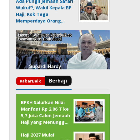
Ada Pungli Jemaah Safari
Wukuf?, Wakil Kepala BP
Haji: Kok Tega
Memperdaya Orang…
BPKH Salurkan Nilai
Manfaat Rp 2,06 T ke
5,7 Juta Calon Jemaah
Haji yang Menungg…
Haji 2027 Mulai