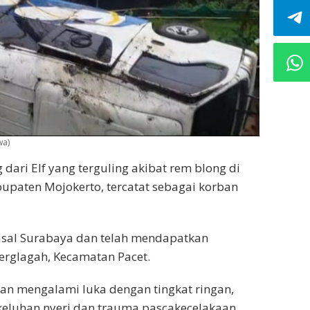
wa)
ari Elf yang terguling akibat rem blong di
upaten Mojokerto, tercatat sebagai korban
sal Surabaya dan telah mendapatkan
rglagah, Kecamatan Pacet.
an mengalami luka dengan tingkat ringan,
a keluhan nyeri dan trauma pascakecelakaan