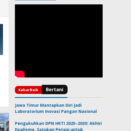
Jawa Timur Mantapkan Diri Jadi
Laboratorium Inovasi Pangan Nasional
Pengukuhkan DPN HKTI 2025–2030: Akhiri
Dualisme, Satukan Petani untuk