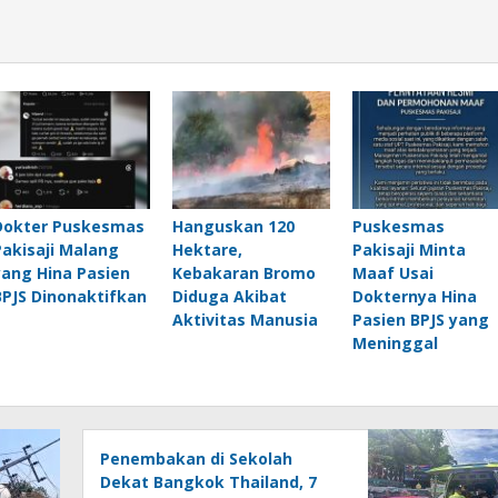
Dokter Puskesmas
Hanguskan 120
Puskesmas
Pakisaji Malang
Hektare,
Pakisaji Minta
yang Hina Pasien
Kebakaran Bromo
Maaf Usai
BPJS Dinonaktifkan
Diduga Akibat
Dokternya Hina
Aktivitas Manusia
Pasien BPJS yang
Meninggal
Penembakan di Sekolah
Dekat Bangkok Thailand, 7