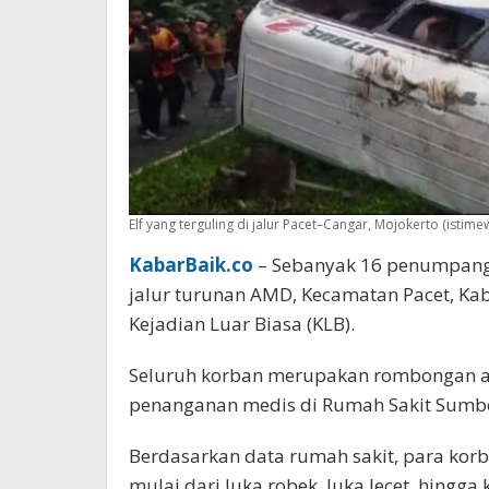
Elf yang terguling di jalur Pacet–Cangar, Mojokerto (istime
KabarBaik.co
– Sebanyak 16 penumpang d
jalur turunan AMD, Kecamatan Pacet, Kab
Kejadian Luar Biasa (KLB).
Seluruh korban merupakan rombongan a
penanganan medis di Rumah Sakit Sumbe
Berdasarkan data rumah sakit, para korb
mulai dari luka robek, luka lecet, hingg