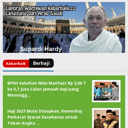
BPKH Salurkan Nilai Manfaat Rp 2,06 T
ke 5,7 Juta Calon Jemaah Haji yang
Menungg…
Haji 2027 Mulai Disiapkan, Kemenhaj
Perketat Syarat Kesehatan untuk
Tekan Angka …