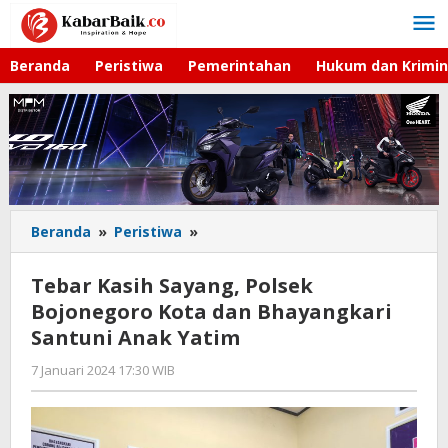
Lewati
ke
konten
Beranda
Peristiwa
Pemerintahan
Hukum dan Krimin
Beranda
»
Peristiwa
»
Tebar
Kasih
Sayang,
Tebar Kasih Sayang, Polsek
Polsek
Bojonegoro Kota dan Bhayangkari
Bojonegoro
Santuni Anak Yatim
Kota
dan
7 Januari 2024 17:30 WIB
oleh
Bhayangkari
Gagah
Santuni
Saputra
Anak
Yatim