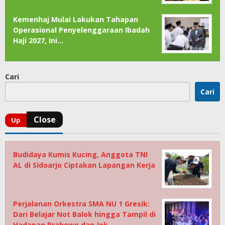
Kemenhaj Mulai Lakukan Tahapan
Operasional Penyelenggaraan Ibadah
Haji 2027, Ini…
Cari
Cari
Budidaya Kumis Kucing, Anggota TNI
AL di Sidoarjo Ciptakan Lapangan Kerja
Perjalanan Orkestra SMA NU 1 Gresik:
Dari Belajar Not Balok hingga Tampil di
Hadapan Prabowo dan Jok…