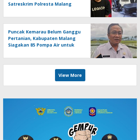
Satreskrim Polresta Malang
Kota Ringkus Pelaku Curanmor
Puncak Kemarau Belum Ganggu
Pertanian, Kabupaten Malang
Siagakan 85 Pompa Air untuk
Antisipasi Kekeringan
View More