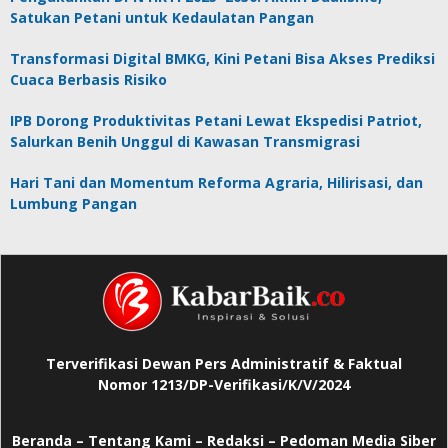
Satukan Petani untuk Kedaulatan Pangan
Transformasi Digital BMKG, Kini Petani Bisa Akses Prediksi
Cuaca Berbasis Risiko
IPB Dorong Produktivitas Petani Lewat Ekspedisi Patriot,
Salurkan Benih Unggul di Kawasan Transmigrasi
Hari Tani dan Momentum Reforma Agraria, Hilirisasi, dan
Lumbung Pangan
Terverifikasi Dewan Pers Administratif & Faktual
Nomor 1213/DP-Verifikasi/K/V/2024
Beranda
–
Tentang Kami –
Redaksi –
Pedoman Media Siber