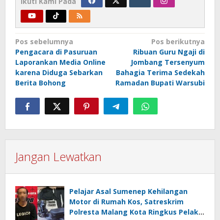
Ikuti Kami Pada
Navigasi
Pos sebelumnya
Pos berikutnya
Pengacara di Pasuruan
Ribuan Guru Ngaji di
pos
Laporankan Media Online
Jombang Tersenyum
karena Diduga Sebarkan
Bahagia Terima Sedekah
Berita Bohong
Ramadan Bupati Warsubi
Jangan Lewatkan
Pelajar Asal Sumenep Kehilangan
Motor di Rumah Kos, Satreskrim
Polresta Malang Kota Ringkus Pelaku