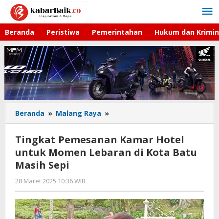
Lewati
ke
konten
Beranda
Peristiwa
Pemerintahan
Hukum dan Krimin
Beranda
»
Malang Raya
»
Tingkat
Pemesanan
Kamar
Tingkat Pemesanan Kamar Hotel
Hotel
untuk Momen Lebaran di Kota Batu
untuk
Masih Sepi
Momen
Lebaran
28 Maret 2025 10:36 WIB
oleh
di
Faisal
Kota
Batu
Masih