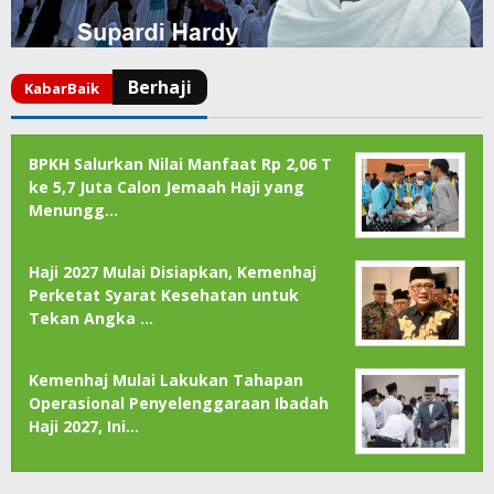
BPKH Salurkan Nilai Manfaat Rp 2,06 T
ke 5,7 Juta Calon Jemaah Haji yang
Menungg…
Haji 2027 Mulai Disiapkan, Kemenhaj
Perketat Syarat Kesehatan untuk
Tekan Angka …
Kemenhaj Mulai Lakukan Tahapan
Operasional Penyelenggaraan Ibadah
Haji 2027, Ini…