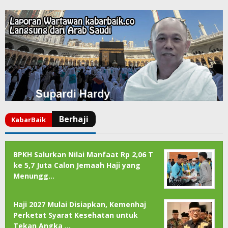
BPKH Salurkan Nilai Manfaat Rp 2,06 T
ke 5,7 Juta Calon Jemaah Haji yang
Menungg…
Haji 2027 Mulai Disiapkan, Kemenhaj
Perketat Syarat Kesehatan untuk
Tekan Angka …